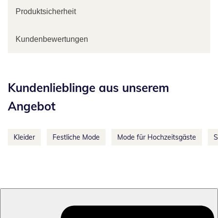
Produktsicherheit
Kundenbewertungen
Kategorie-Empfehlungen überspringen
Kundenlieblinge aus unserem
Angebot
Kleider
Festliche Mode
Mode für Hochzeitsgäste
S