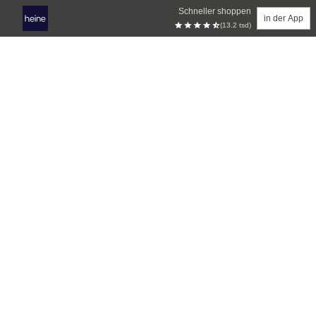
Schneller shoppen
in der App
(13.2 tsd)
Zum Hauptinhalt springen