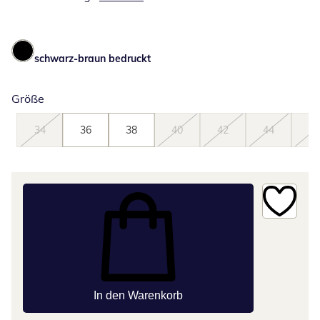
schwarz-braun bedruckt
Größe
34
36
38
40
42
44
46
In den Warenkorb