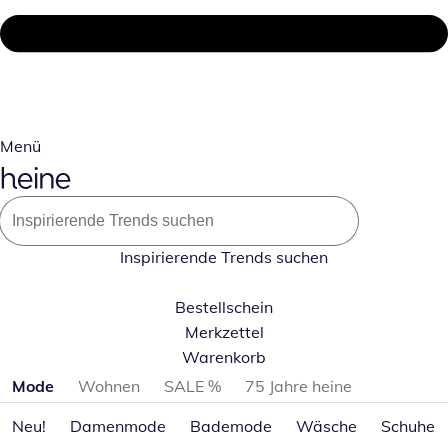
Menü
Inspirierende Trends suchen
Bestellschein
Merkzettel
Warenkorb
Produktkategorien überspringen
Mode
Wohnen
SALE %
75 Jahre heine
Neu!
Damenmode
Bademode
Wäsche
Schuhe