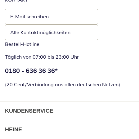
E-Mail schreiben
Öffnet E-Mail-Client
Alle Kontaktmöglichkeiten
Bestell-Hotline
Täglich von 07:00 bis 23:00 Uhr
Telefonnummer:
0180 - 636 36 36
*
Öffnet Telefon
(20 Cent/Verbindung aus allen deutschen Netzen)
KUNDENSERVICE
HEINE