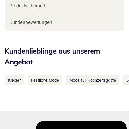
Produktsicherheit
Kundenbewertungen
Kategorie-Empfehlungen überspringen
Kundenlieblinge aus unserem
Angebot
Kleider
Festliche Mode
Mode für Hochzeitsgäste
S