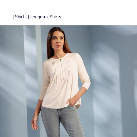
|
|
...
Shirts
Langarm-Shirts