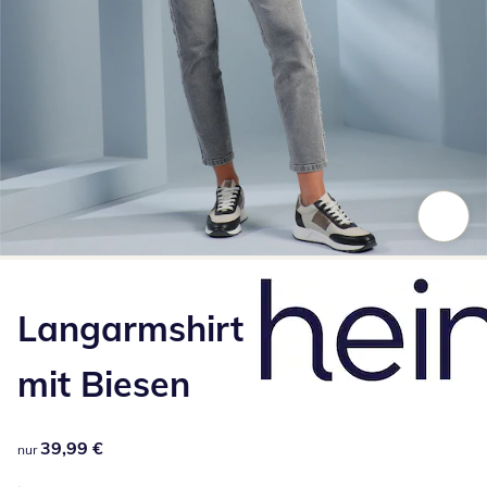
Zum Vergrößern auf das Bild klicken
Langarmshirt
mit Biesen
39,99 €
39,99 €
nur