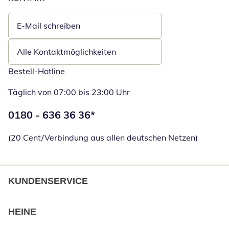
E-Mail schreiben
Öffnet E-Mail-Client
Alle Kontaktmöglichkeiten
Bestell-Hotline
Täglich von 07:00 bis 23:00 Uhr
Telefonnummer:
0180 - 636 36 36
*
Öffnet Telefon
(20 Cent/Verbindung aus allen deutschen Netzen)
KUNDENSERVICE
HEINE