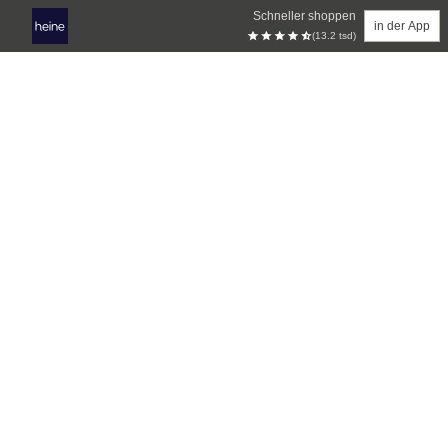
Schneller shoppen
in der App
(13.2 tsd)
Zum Hauptinhalt springen