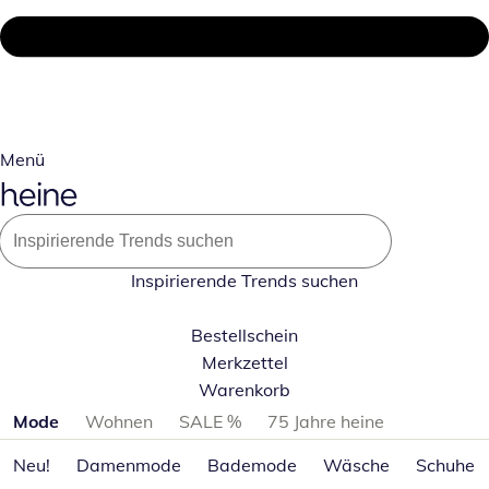
Menü
Inspirierende Trends suchen
Bestellschein
Merkzettel
Warenkorb
Produktkategorien überspringen
Mode
Wohnen
SALE %
75 Jahre heine
Neu!
Damenmode
Bademode
Wäsche
Schuhe