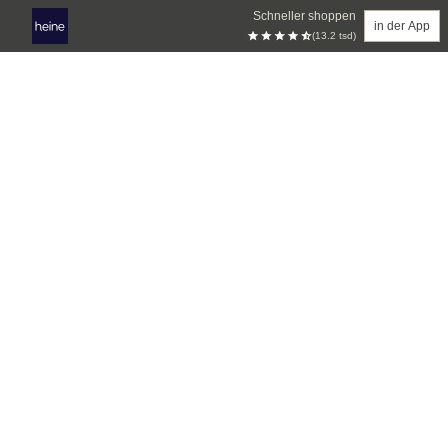
Schneller shoppen
in der App
(13.2 tsd)
Zum Hauptinhalt springen