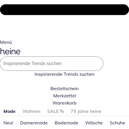
Menü
Inspirierende Trends suchen
Bestellschein
Merkzettel
Warenkorb
Produktkategorien überspringen
Mode
Wohnen
SALE %
75 Jahre heine
Neu!
Damenmode
Bademode
Wäsche
Schuhe