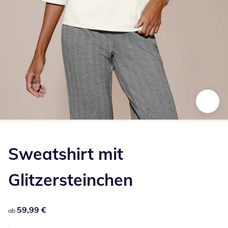
Zum Vergrößern auf das Bild klicken
Sweatshirt mit
Glitzersteinchen
59,99 €
59,99 €
ab