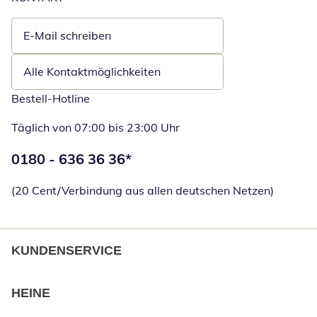
E-Mail schreiben
Öffnet E-Mail-Client
Alle Kontaktmöglichkeiten
Bestell-Hotline
Täglich von 07:00 bis 23:00 Uhr
Telefonnummer:
0180 - 636 36 36
*
Öffnet Telefon
(20 Cent/Verbindung aus allen deutschen Netzen)
KUNDENSERVICE
HEINE