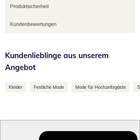
Produktsicherheit
Kundenbewertungen
Kategorie-Empfehlungen überspringen
Kundenlieblinge aus unserem
Angebot
Kleider
Festliche Mode
Mode für Hochzeitsgäste
S