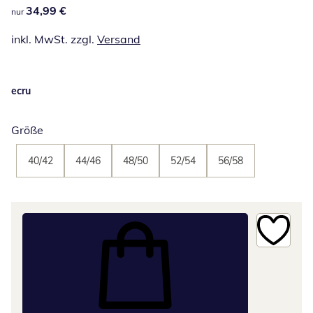
34,99 €
34,99 €
nur
inkl. MwSt. zzgl.
Versand
ecru
Größe
40/42
44/46
48/50
52/54
56/58