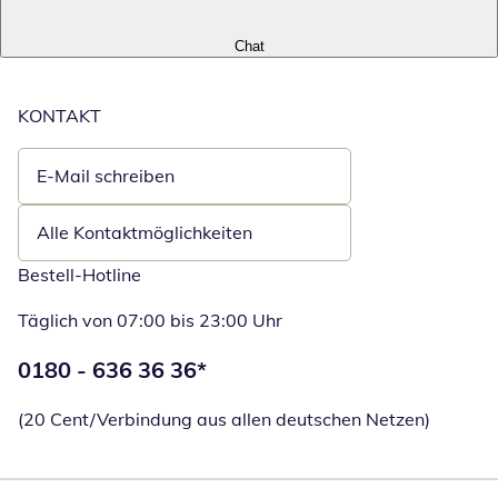
Chat
KONTAKT
E-Mail schreiben
Öffnet E-Mail-Client
Alle Kontaktmöglichkeiten
Bestell-Hotline
Täglich von 07:00 bis 23:00 Uhr
Telefonnummer:
0180 - 636 36 36
*
Öffnet Telefon
(20 Cent/Verbindung aus allen deutschen Netzen)