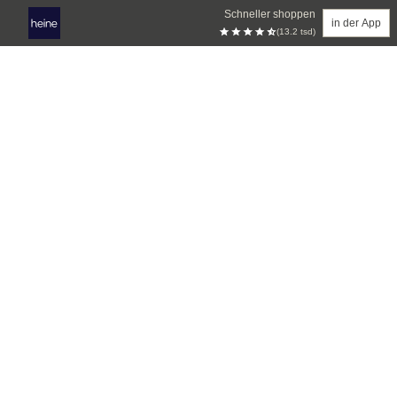
Schneller shoppen
in der App
(13.2 tsd)
Zum Hauptinhalt springen