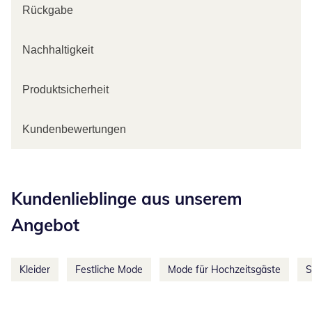
Rückgabe
Nachhaltigkeit
Produktsicherheit
Kundenbewertungen
Kategorie-Empfehlungen überspringen
Kundenlieblinge aus unserem
Angebot
Kleider
Festliche Mode
Mode für Hochzeitsgäste
S