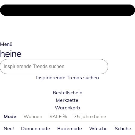
Menü
Inspirierende Trends suchen
Bestellschein
Merkzettel
Warenkorb
Produktkategorien überspringen
Mode
Wohnen
SALE %
75 Jahre heine
Neu!
Damenmode
Bademode
Wäsche
Schuhe