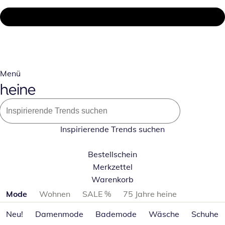
Menü
Inspirierende Trends suchen
Bestellschein
Merkzettel
Warenkorb
Produktkategorien überspringen
Mode
Wohnen
SALE %
75 Jahre heine
Neu!
Damenmode
Bademode
Wäsche
Schuhe