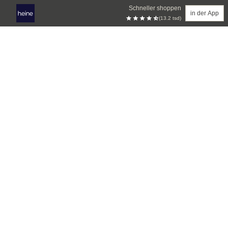
Schneller shoppen
in der App
(13.2 tsd)
Zum Hauptinhalt springen