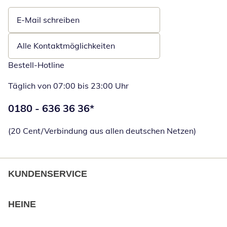
E-Mail schreiben
Öffnet E-Mail-Client
Alle Kontaktmöglichkeiten
Bestell-Hotline
Täglich von 07:00 bis 23:00 Uhr
Telefonnummer:
0180 - 636 36 36
*
Öffnet Telefon
(20 Cent/Verbindung aus allen deutschen Netzen)
KUNDENSERVICE
HEINE