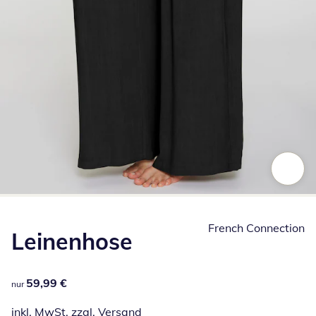
Zum Vergrößern auf das Bild klicken
French Connection
Leinenhose
59,99 €
59,99 €
nur
inkl. MwSt. zzgl.
Versand