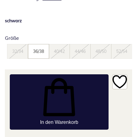
schwarz
Größe
32/34
36/38
40/42
44/46
48/50
52/54
In den Warenkorb