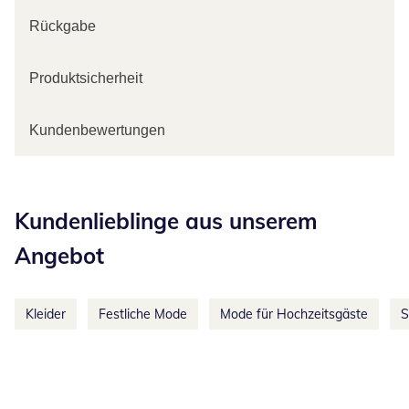
Rückgabe
Produktsicherheit
Kundenbewertungen
Kategorie-Empfehlungen überspringen
Kundenlieblinge aus unserem
Angebot
Kleider
Festliche Mode
Mode für Hochzeitsgäste
S