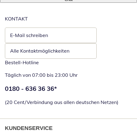
KONTAKT
E-Mail schreiben
Öffnet E-Mail-Client
Alle Kontaktmöglichkeiten
Bestell-Hotline
Täglich von 07:00 bis 23:00 Uhr
Telefonnummer:
0180 - 636 36 36
*
Öffnet Telefon
(20 Cent/Verbindung aus allen deutschen Netzen)
KUNDENSERVICE