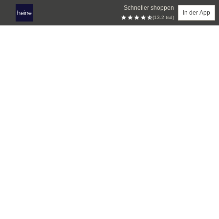
Schneller shoppen
in der App
(13.2 tsd)
Zum Hauptinhalt springen