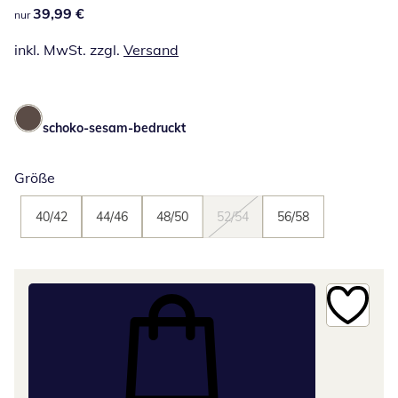
39,99 €
39,99 €
nur
inkl. MwSt. zzgl.
Versand
schoko-sesam-bedruckt
Größe
40/42
44/46
48/50
52/54
56/58