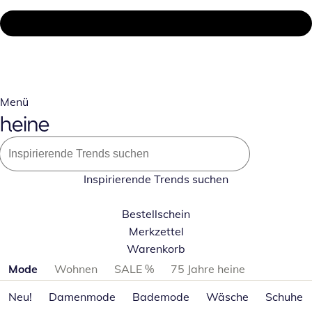
Menü
Inspirierende Trends suchen
Bestellschein
Merkzettel
Warenkorb
Produktkategorien überspringen
Mode
Wohnen
SALE %
75 Jahre heine
Neu!
Damenmode
Bademode
Wäsche
Schuhe