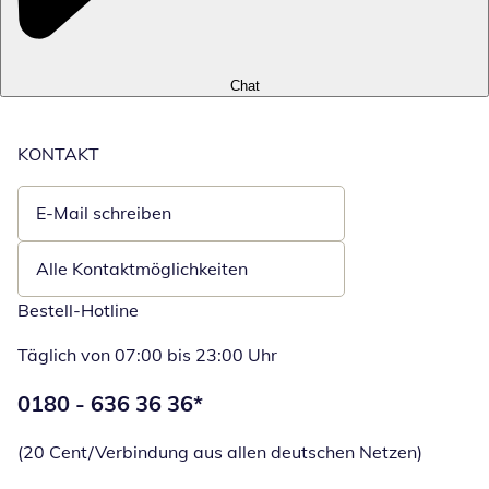
Chat
KONTAKT
E-Mail schreiben
Öffnet E-Mail-Client
Alle Kontaktmöglichkeiten
Bestell-Hotline
Täglich von 07:00 bis 23:00 Uhr
Telefonnummer:
0180 - 636 36 36
*
Öffnet Telefon
(20 Cent/Verbindung aus allen deutschen Netzen)