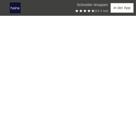
Schneller shoppen
in der App
(13.2 tsd)
Zum Hauptinhalt springen