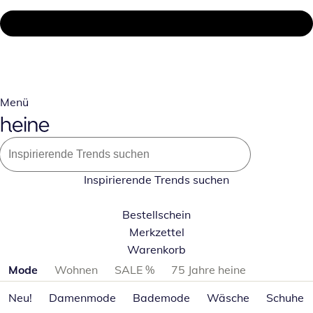
Menü
Inspirierende Trends suchen
Bestellschein
Merkzettel
Warenkorb
Produktkategorien überspringen
Mode
Wohnen
SALE %
75 Jahre heine
Neu!
Damenmode
Bademode
Wäsche
Schuhe