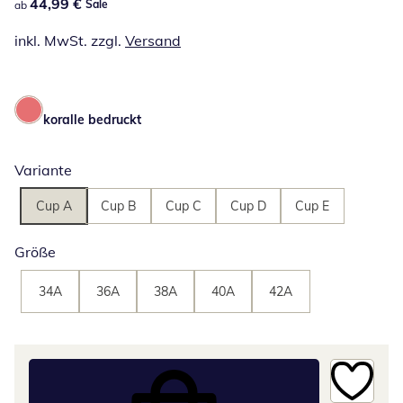
44,99 €
44,99 €
Sale
ab
inkl. MwSt. zzgl.
Versand
koralle bedruckt
Variante
Cup A
Cup B
Cup C
Cup D
Cup E
Größe
34A
36A
38A
40A
42A