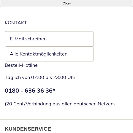
Chat
KONTAKT
E-Mail schreiben
Öffnet E-Mail-Client
Alle Kontaktmöglichkeiten
Bestell-Hotline
Täglich von 07:00 bis 23:00 Uhr
Telefonnummer:
0180 - 636 36 36
*
Öffnet Telefon
(20 Cent/Verbindung aus allen deutschen Netzen)
KUNDENSERVICE