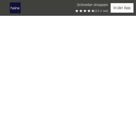
Schneller shoppen
in der App
(13.2 tsd)
Zum Hauptinhalt springen