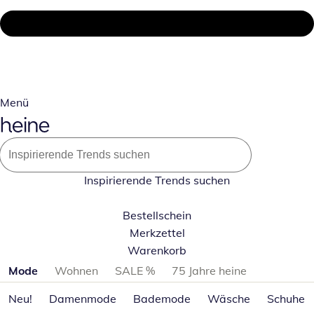
Menü
Inspirierende Trends suchen
Bestellschein
Merkzettel
Warenkorb
Produktkategorien überspringen
Mode
Wohnen
SALE %
75 Jahre heine
Neu!
Damenmode
Bademode
Wäsche
Schuhe