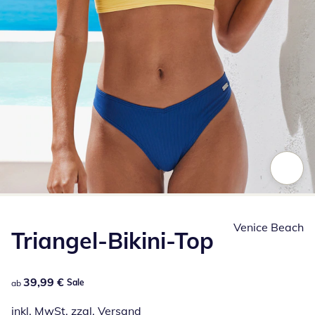
Zum Vergrößern auf das Bild klicken
Venice Beach
Triangel-Bikini-Top
39,99 €
39,99 €
Sale
ab
inkl. MwSt. zzgl.
Versand