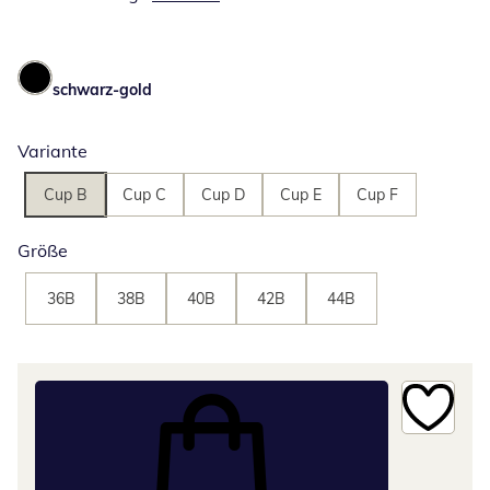
schwarz-gold
Variante
Cup B
Cup C
Cup D
Cup E
Cup F
Größe
36B
38B
40B
42B
44B