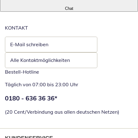
Chat
KONTAKT
E-Mail schreiben
Öffnet E-Mail-Client
Alle Kontaktmöglichkeiten
Bestell-Hotline
Täglich von 07:00 bis 23:00 Uhr
Telefonnummer:
0180 - 636 36 36
*
Öffnet Telefon
(20 Cent/Verbindung aus allen deutschen Netzen)