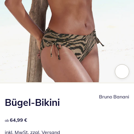
Zum Vergrößern auf das Bild klicken
Bruno Banani
Bügel-Bikini
64,99 €
64,99 €
ab
inkl. MwSt. zzgl.
Versand