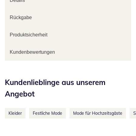
Details
Rückgabe
Produktsicherheit
Kundenbewertungen
Kategorie-Empfehlungen überspringen
Kundenlieblinge aus unserem
Angebot
Kleider
Festliche Mode
Mode für Hochzeitsgäste
S