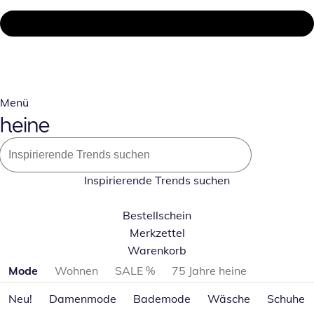
Menü
Inspirierende Trends suchen
Bestellschein
Merkzettel
Warenkorb
Produktkategorien überspringen
Mode
Wohnen
SALE %
75 Jahre heine
Neu!
Damenmode
Bademode
Wäsche
Schuhe