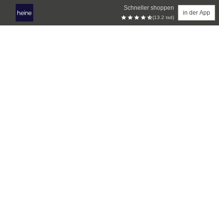
Schneller shoppen
in der App
(13.2 tsd)
Zum Hauptinhalt springen