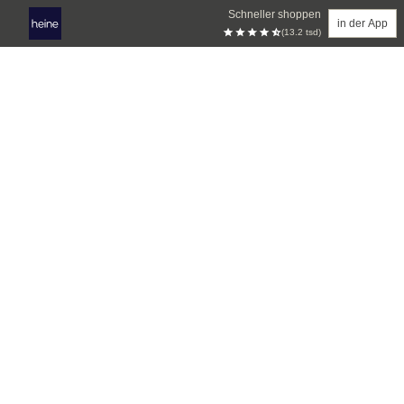
Schneller shoppen
in der App
(13.2 tsd)
Zum Hauptinhalt springen