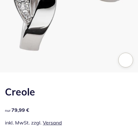
Zum Vergrößern auf das Bild klicken
Creole
79,99 €
79,99 €
nur
inkl. MwSt. zzgl.
Versand