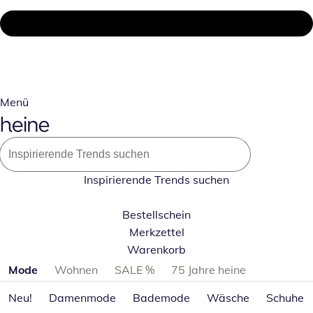
Menü
Inspirierende Trends suchen
Bestellschein
Merkzettel
Warenkorb
Produktkategorien überspringen
Mode
Wohnen
SALE %
75 Jahre heine
Neu!
Damenmode
Bademode
Wäsche
Schuhe