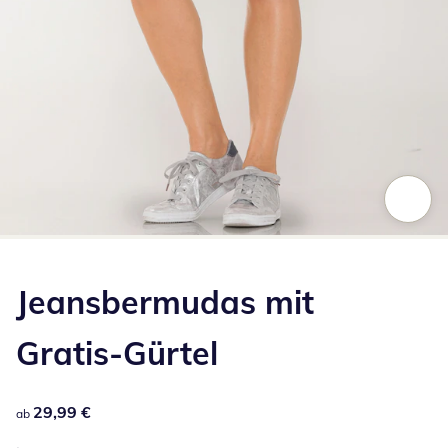
Zum Vergrößern auf das Bild klicken
Jeansbermudas mit
Gratis-Gürtel
29,99 €
29,99 €
ab