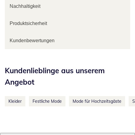
Nachhaltigkeit
Produktsicherheit
Kundenbewertungen
Kategorie-Empfehlungen überspringen
Kundenlieblinge aus unserem
Angebot
Kleider
Festliche Mode
Mode für Hochzeitsgäste
S