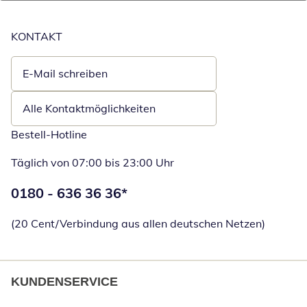
KONTAKT
E-Mail schreiben
Öffnet E-Mail-Client
Alle Kontaktmöglichkeiten
Bestell-Hotline
Täglich von 07:00 bis 23:00 Uhr
Telefonnummer:
0180 - 636 36 36
*
Öffnet Telefon
(20 Cent/Verbindung aus allen deutschen Netzen)
KUNDENSERVICE