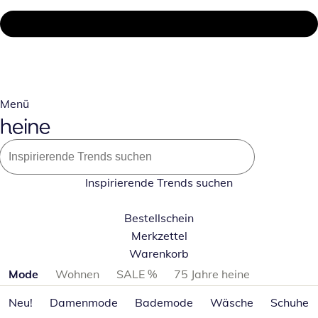
Menü
Inspirierende Trends suchen
Bestellschein
Merkzettel
Warenkorb
Produktkategorien überspringen
Mode
Wohnen
SALE %
75 Jahre heine
Neu!
Damenmode
Bademode
Wäsche
Schuhe