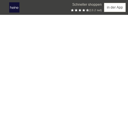
Schneller shoppen
in der App
(13.2 tsd)
Zum Hauptinhalt springen