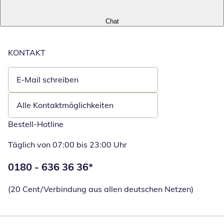
Chat
KONTAKT
E-Mail schreiben
Öffnet E-Mail-Client
Alle Kontaktmöglichkeiten
Bestell-Hotline
Täglich von 07:00 bis 23:00 Uhr
Telefonnummer:
0180 - 636 36 36
*
Öffnet Telefon
(20 Cent/Verbindung aus allen deutschen Netzen)