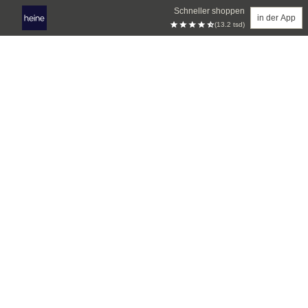
Schneller shoppen
in der App
(13.2 tsd)
Zum Hauptinhalt springen