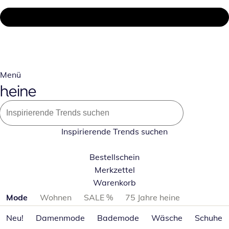
Menü
Inspirierende Trends suchen
Bestellschein
Merkzettel
Warenkorb
Produktkategorien überspringen
Mode
Wohnen
SALE %
75 Jahre heine
Neu!
Damenmode
Bademode
Wäsche
Schuhe