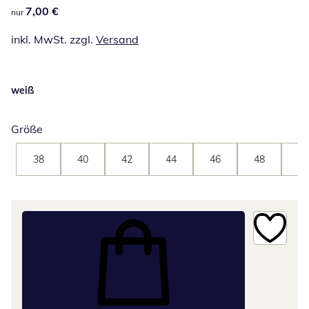
7,00 €
7,00 €
nur
inkl. MwSt. zzgl.
Versand
weiß
Größe
38
40
42
44
46
48
50