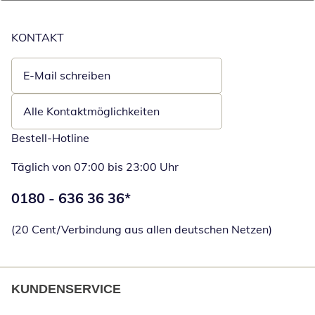
KONTAKT
E-Mail schreiben
Öffnet E-Mail-Client
Alle Kontaktmöglichkeiten
Bestell-Hotline
Täglich von 07:00 bis 23:00 Uhr
Telefonnummer:
0180 - 636 36 36
*
Öffnet Telefon
(20 Cent/Verbindung aus allen deutschen Netzen)
KUNDENSERVICE