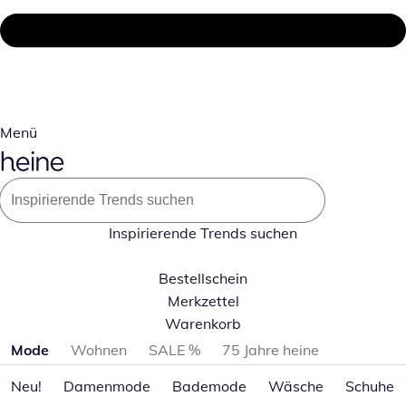
Menü
Inspirierende Trends suchen
Bestellschein
Merkzettel
Warenkorb
Produktkategorien überspringen
Mode
Wohnen
SALE %
75 Jahre heine
Neu!
Damenmode
Bademode
Wäsche
Schuhe