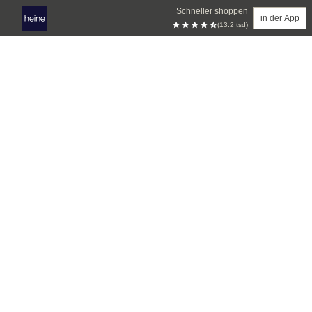
Schneller shoppen
in der App
(13.2 tsd)
Zum Hauptinhalt springen