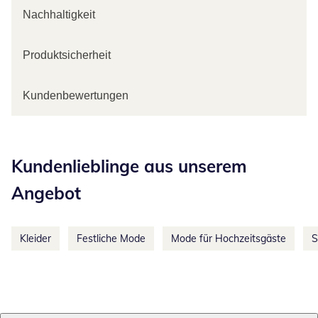
Nachhaltigkeit
Produktsicherheit
Kundenbewertungen
Kategorie-Empfehlungen überspringen
Kundenlieblinge aus unserem
Angebot
Kleider
Festliche Mode
Mode für Hochzeitsgäste
S