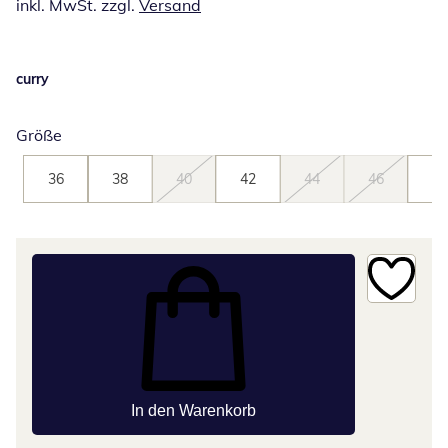
inkl. MwSt. zzgl.
Versand
curry
Größe
36
38
40
42
44
46
48
In den Warenkorb