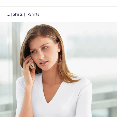
|
|
...
Shirts
T-Shirts