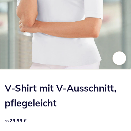
Zum Vergrößern auf das Bild klicken
V-Shirt mit V-Ausschnitt,
pflegeleicht
29,99 €
29,99 €
ab