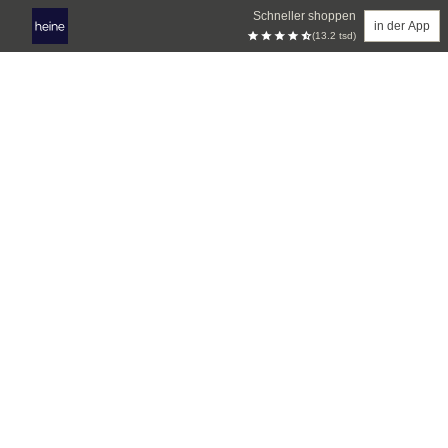
Schneller shoppen
in der App
(13.2 tsd)
Zum Hauptinhalt springen