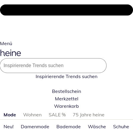
Menü
Inspirierende Trends suchen
Bestellschein
Merkzettel
Warenkorb
Produktkategorien überspringen
Mode
Wohnen
SALE %
75 Jahre heine
Neu!
Damenmode
Bademode
Wäsche
Schuhe