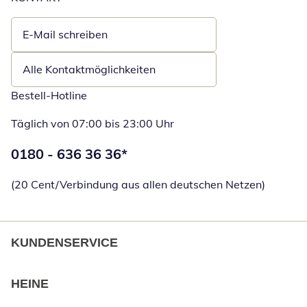
E-Mail schreiben
Öffnet E-Mail-Client
Alle Kontaktmöglichkeiten
Bestell-Hotline
Täglich von 07:00 bis 23:00 Uhr
Telefonnummer:
0180 - 636 36 36
*
Öffnet Telefon
(20 Cent/Verbindung aus allen deutschen Netzen)
KUNDENSERVICE
HEINE