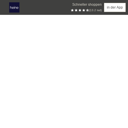
Schneller shoppen
in der App
(13.2 tsd)
Zum Hauptinhalt springen