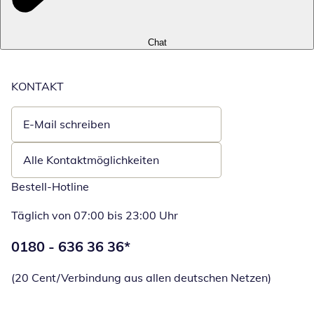
Chat
KONTAKT
E-Mail schreiben
Öffnet E-Mail-Client
Alle Kontaktmöglichkeiten
Bestell-Hotline
Täglich von 07:00 bis 23:00 Uhr
Telefonnummer:
0180 - 636 36 36
*
Öffnet Telefon
(20 Cent/Verbindung aus allen deutschen Netzen)