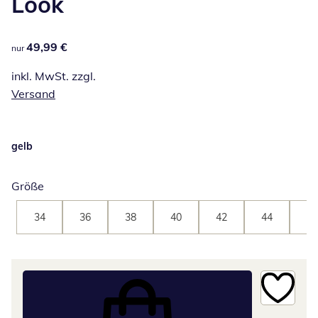
Look
49,99 €
49,99 €
nur
inkl. MwSt. zzgl.
Versand
gelb
Größe
34
36
38
40
42
44
46