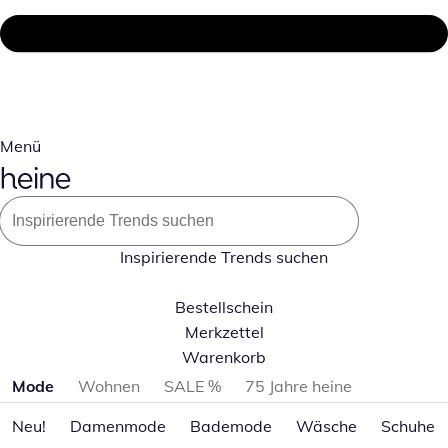
Menü
Inspirierende Trends suchen
Bestellschein
Merkzettel
Warenkorb
Produktkategorien überspringen
Mode
Wohnen
SALE %
75 Jahre heine
Neu!
Damenmode
Bademode
Wäsche
Schuhe