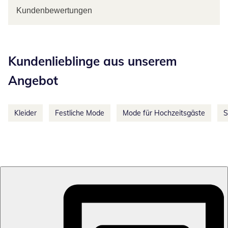
Kundenbewertungen
Kategorie-Empfehlungen überspringen
Kundenlieblinge aus unserem
Angebot
Kleider
Festliche Mode
Mode für Hochzeitsgäste
S