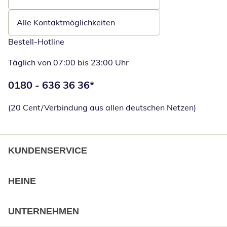
Öffnet E-Mail-Client
Alle Kontaktmöglichkeiten
Bestell-Hotline
Täglich von 07:00 bis 23:00 Uhr
Telefonnummer:
0180 - 636 36 36
*
Öffnet Telefon
(20 Cent/Verbindung aus allen deutschen Netzen)
KUNDENSERVICE
HEINE
UNTERNEHMEN