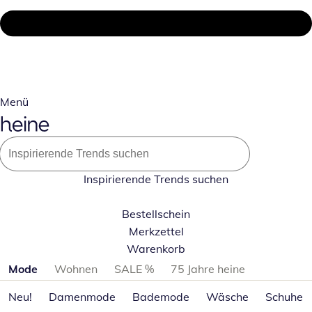
Menü
Inspirierende Trends suchen
Bestellschein
Merkzettel
Warenkorb
Produktkategorien überspringen
Mode
Wohnen
SALE %
75 Jahre heine
Neu!
Damenmode
Bademode
Wäsche
Schuhe