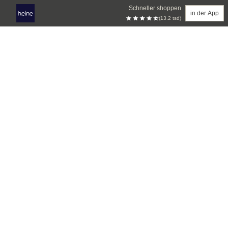
Schneller shoppen
in der App
(13.2 tsd)
Zum Hauptinhalt springen