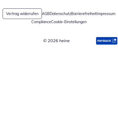
Öffnet in neuem Fenster
Öffnet in neuem Fenster
Vertrag widerrufen
AGB
Datenschutz
Barrierefreiheit
Impressum
Compliance
Cookie-Einstellungen
© 2026 heine