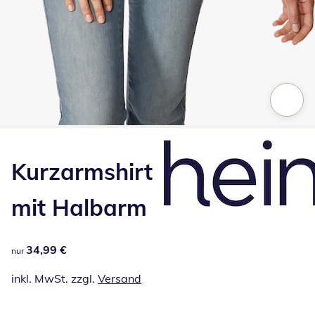
Zum Vergrößern auf das Bild klicken
Kurzarmshirt
mit Halbarm
34,99 €
34,99 €
nur
inkl. MwSt. zzgl.
Versand