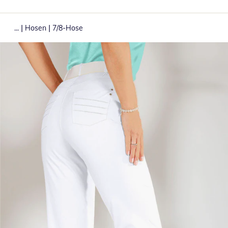
|
|
...
Hosen
7/8-Hose