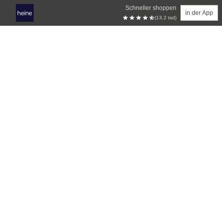
Schneller shoppen
in der App
(13.2 tsd)
Zum Hauptinhalt springen