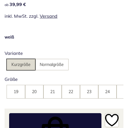
39,99 €
39,99 €
ab
inkl. MwSt. zzgl.
Versand
weiß
Variante
Kurzgröße
Normalgröße
Größe
19
20
21
22
23
24
25