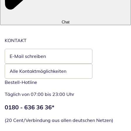
Chat
KONTAKT
E-Mail schreiben
Öffnet E-Mail-Client
Alle Kontaktmöglichkeiten
Bestell-Hotline
Täglich von 07:00 bis 23:00 Uhr
Telefonnummer:
0180 - 636 36 36
*
Öffnet Telefon
(20 Cent/Verbindung aus allen deutschen Netzen)