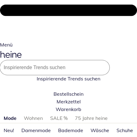
Menü
Inspirierende Trends suchen
Bestellschein
Merkzettel
Warenkorb
Produktkategorien überspringen
Mode
Wohnen
SALE %
75 Jahre heine
Neu!
Damenmode
Bademode
Wäsche
Schuhe