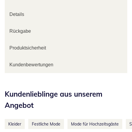
Details
Rückgabe
Produktsicherheit
Kundenbewertungen
Kategorie-Empfehlungen überspringen
Kundenlieblinge aus unserem
Angebot
Kleider
Festliche Mode
Mode für Hochzeitsgäste
S