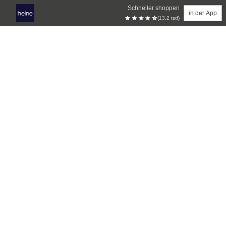
Schneller shoppen
in der App
(13.2 tsd)
Zum Hauptinhalt springen