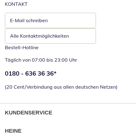
KONTAKT
E-Mail schreiben
Öffnet E-Mail-Client
Alle Kontaktmöglichkeiten
Bestell-Hotline
Täglich von 07:00 bis 23:00 Uhr
Telefonnummer:
0180 - 636 36 36
*
Öffnet Telefon
(20 Cent/Verbindung aus allen deutschen Netzen)
KUNDENSERVICE
HEINE