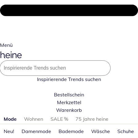
Menü
Inspirierende Trends suchen
Bestellschein
Merkzettel
Warenkorb
Produktkategorien überspringen
Mode
Wohnen
SALE %
75 Jahre heine
Neu!
Damenmode
Bademode
Wäsche
Schuhe