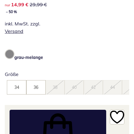
reduzierter Preis 14,99 €, vorheriger Preis: 29,99 €
14,99 €
29,99 €
nur
– 50 %
inkl. MwSt. zzgl.
Versand
grau-melange
Größe
34
36
38
40
42
44
46