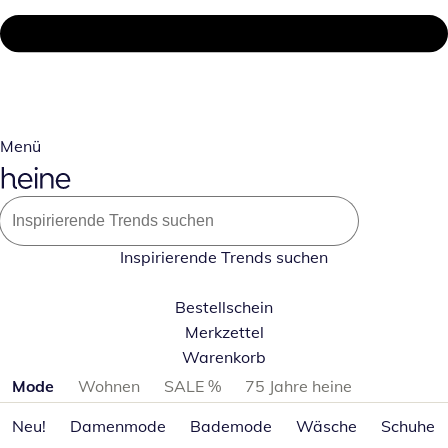
Menü
Inspirierende Trends suchen
Bestellschein
Merkzettel
Warenkorb
Produktkategorien überspringen
Mode
Wohnen
SALE %
75 Jahre heine
Neu!
Damenmode
Bademode
Wäsche
Schuhe