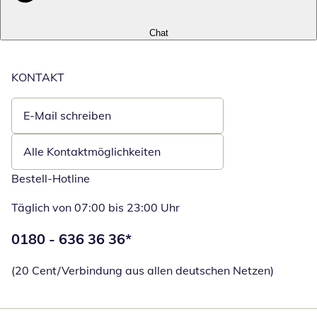
Chat
KONTAKT
E-Mail schreiben
Öffnet E-Mail-Client
Alle Kontaktmöglichkeiten
Bestell-Hotline
Täglich von 07:00 bis 23:00 Uhr
Telefonnummer:
0180 - 636 36 36
*
Öffnet Telefon
(20 Cent/Verbindung aus allen deutschen Netzen)