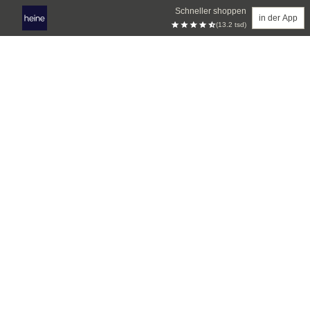
Schneller shoppen
in der App
(13.2 tsd)
Zum Hauptinhalt springen