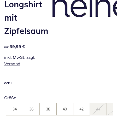
Longshirt
mit
Zipfelsaum
39,99 €
39,99 €
nur
inkl. MwSt. zzgl.
Versand
ecru
Größe
34
36
38
40
42
44
46