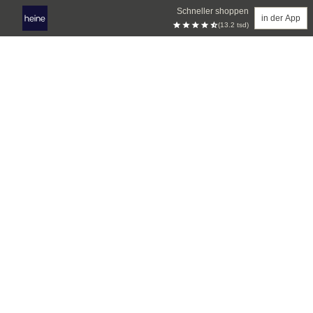
Schneller shoppen
in der App
(13.2 tsd)
Zum Hauptinhalt springen