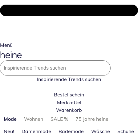
Menü
Inspirierende Trends suchen
Bestellschein
Merkzettel
Warenkorb
Produktkategorien überspringen
Mode
Wohnen
SALE %
75 Jahre heine
Neu!
Damenmode
Bademode
Wäsche
Schuhe