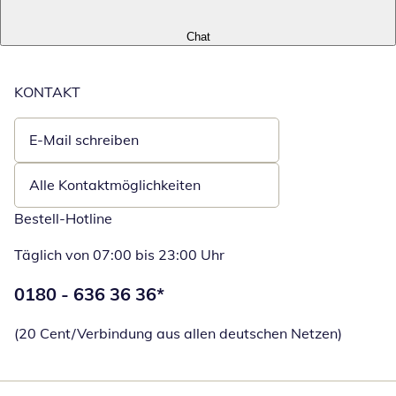
Chat
KONTAKT
E-Mail schreiben
Öffnet E-Mail-Client
Alle Kontaktmöglichkeiten
Bestell-Hotline
Täglich von 07:00 bis 23:00 Uhr
Telefonnummer:
0180 - 636 36 36
*
Öffnet Telefon
(20 Cent/Verbindung aus allen deutschen Netzen)