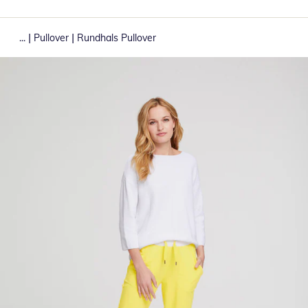
|
|
...
Pullover
Rundhals Pullover