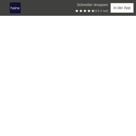
Schneller shoppen
in der App
(13.2 tsd)
Zum Hauptinhalt springen