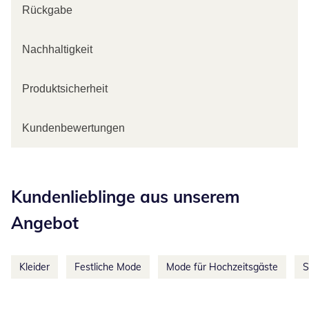
Rückgabe
Nachhaltigkeit
Produktsicherheit
Kundenbewertungen
Kategorie-Empfehlungen überspringen
Kundenlieblinge aus unserem
Angebot
Kleider
Festliche Mode
Mode für Hochzeitsgäste
S