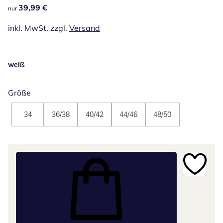
39,99 €
39,99 €
nur
inkl. MwSt. zzgl.
Versand
weiß
Größe
34
36/38
40/42
44/46
48/50