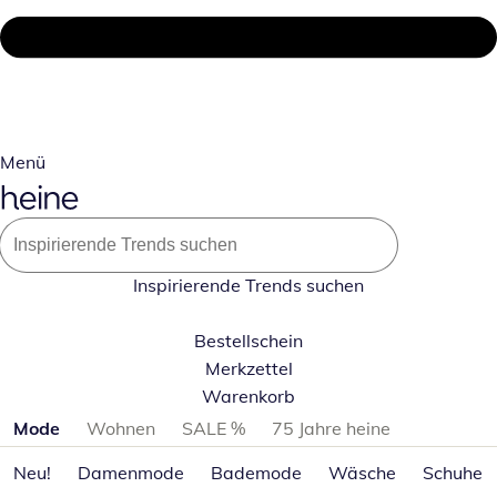
Menü
Inspirierende Trends suchen
Bestellschein
Merkzettel
Warenkorb
Produktkategorien überspringen
Mode
Wohnen
SALE %
75 Jahre heine
Neu!
Damenmode
Bademode
Wäsche
Schuhe