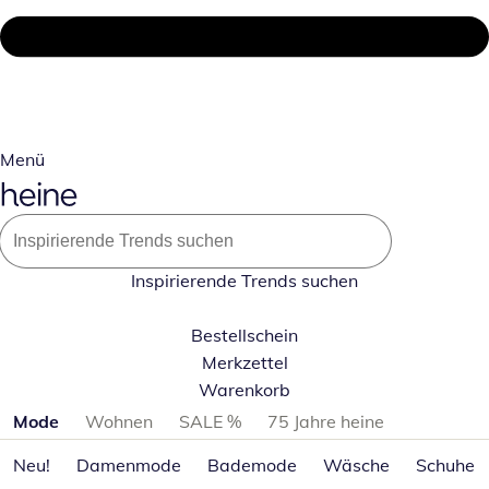
Menü
Inspirierende Trends suchen
Bestellschein
Merkzettel
Warenkorb
Produktkategorien überspringen
Mode
Wohnen
SALE %
75 Jahre heine
Neu!
Damenmode
Bademode
Wäsche
Schuhe