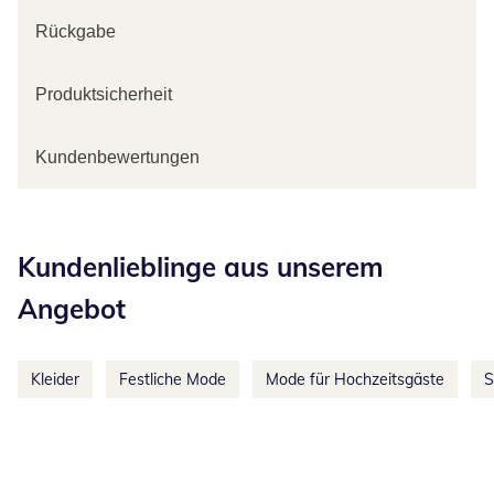
Rückgabe
Produktsicherheit
Kundenbewertungen
Kategorie-Empfehlungen überspringen
Kundenlieblinge aus unserem
Angebot
Kleider
Festliche Mode
Mode für Hochzeitsgäste
S