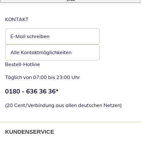
KONTAKT
E-Mail schreiben
Öffnet E-Mail-Client
Alle Kontaktmöglichkeiten
Bestell-Hotline
Täglich von 07:00 bis 23:00 Uhr
Telefonnummer:
0180 - 636 36 36
*
Öffnet Telefon
(20 Cent/Verbindung aus allen deutschen Netzen)
KUNDENSERVICE