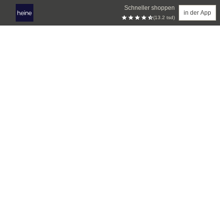
Schneller shoppen
in der App
(13.2 tsd)
Zum Hauptinhalt springen