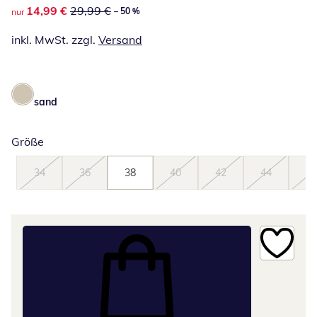
reduzierter Preis 14,99 €, vorheriger Preis: 29,99 €
14,99 €
29,99 €
– 50 %
nur
inkl. MwSt. zzgl.
Versand
sand
Größe
34
36
38
40
42
44
46