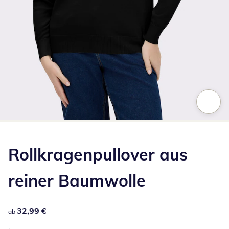
Zum Vergrößern auf das Bild klicken
Rollkragenpullover aus
reiner Baumwolle
32,99 €
32,99 €
ab