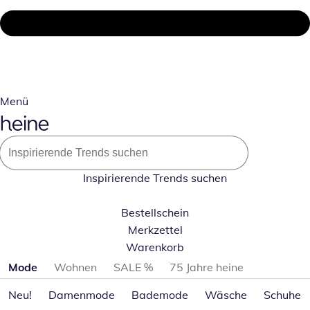
Menü
Inspirierende Trends suchen
Bestellschein
Merkzettel
Warenkorb
Produktkategorien überspringen
Mode
Wohnen
SALE %
75 Jahre heine
Neu!
Damenmode
Bademode
Wäsche
Schuhe