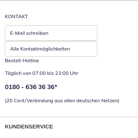
KONTAKT
E-Mail schreiben
Öffnet E-Mail-Client
Alle Kontaktmöglichkeiten
Bestell-Hotline
Täglich von 07:00 bis 23:00 Uhr
Telefonnummer:
0180 - 636 36 36
*
Öffnet Telefon
(20 Cent/Verbindung aus allen deutschen Netzen)
KUNDENSERVICE