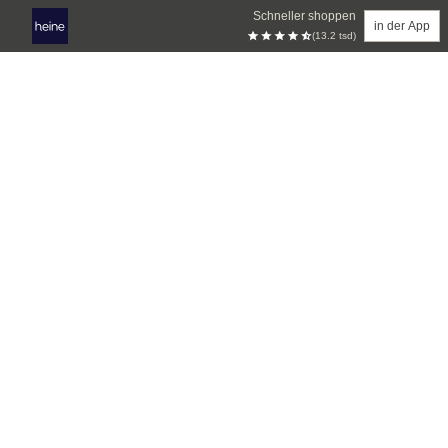
Schneller shoppen
in der App
(13.2 tsd)
Zum Hauptinhalt springen