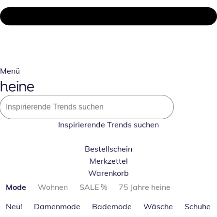
Menü
Inspirierende Trends suchen
Bestellschein
Merkzettel
Warenkorb
Produktkategorien überspringen
Mode
Wohnen
SALE %
75 Jahre heine
Neu!
Damenmode
Bademode
Wäsche
Schuhe