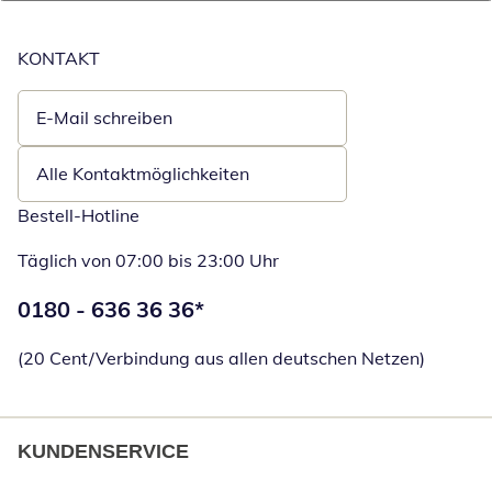
KONTAKT
E-Mail schreiben
Öffnet E-Mail-Client
Alle Kontaktmöglichkeiten
Bestell-Hotline
Täglich von 07:00 bis 23:00 Uhr
Telefonnummer:
0180 - 636 36 36
*
Öffnet Telefon
(20 Cent/Verbindung aus allen deutschen Netzen)
KUNDENSERVICE