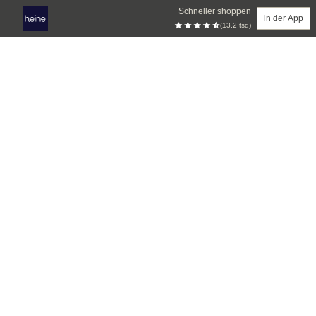
Schneller shoppen
in der App
(13.2 tsd)
Zum Hauptinhalt springen