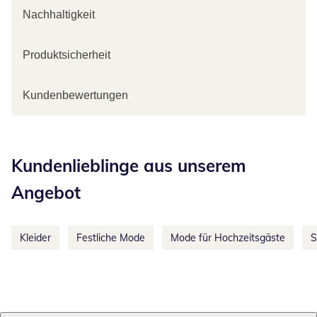
Nachhaltigkeit
Produktsicherheit
Kundenbewertungen
Kategorie-Empfehlungen überspringen
Kundenlieblinge aus unserem
Angebot
Kleider
Festliche Mode
Mode für Hochzeitsgäste
S