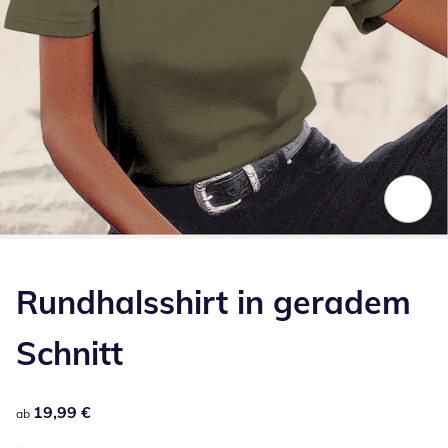
Zum Vergrößern auf das Bild klicken
Rundhalsshirt in geradem
Schnitt
19,99 €
19,99 €
ab