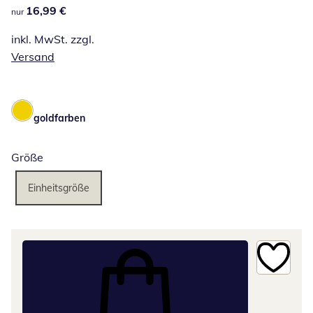
16,99 €
16,99 €
nur
inkl. MwSt. zzgl.
Versand
goldfarben
Größe
Einheitsgröße