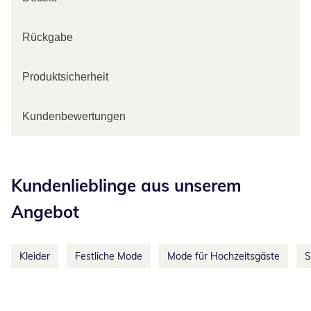
Rückgabe
Produktsicherheit
Kundenbewertungen
Kategorie-Empfehlungen überspringen
Kundenlieblinge aus unserem
Angebot
Kleider
Festliche Mode
Mode für Hochzeitsgäste
S