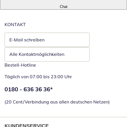
Chat
KONTAKT
E-Mail schreiben
Öffnet E-Mail-Client
Alle Kontaktmöglichkeiten
Bestell-Hotline
Täglich von 07:00 bis 23:00 Uhr
Telefonnummer:
0180 - 636 36 36
*
Öffnet Telefon
(20 Cent/Verbindung aus allen deutschen Netzen)
KUNDENSERVICE