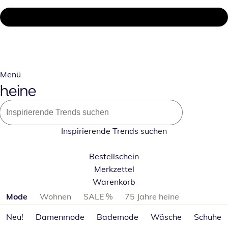
Menü
Inspirierende Trends suchen
Bestellschein
Merkzettel
Warenkorb
Produktkategorien überspringen
Mode
Wohnen
SALE %
75 Jahre heine
Neu!
Damenmode
Bademode
Wäsche
Schuhe