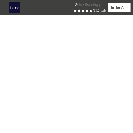
Schneller shoppen
in der App
(13.2 tsd)
Zum Hauptinhalt springen