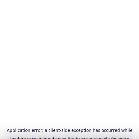
Application error: a
client
-side exception has occurred while
loading
www.heine.de
(see the
browser console
for more