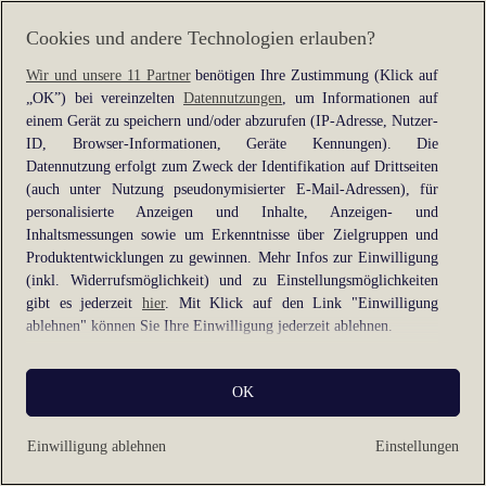
information).
Cookies und andere Technologien erlauben?
Wir und unsere 11 Partner
benötigen Ihre Zustimmung (Klick auf
„OK”) bei vereinzelten
Datennutzungen
, um Informationen auf
einem Gerät zu speichern und/oder abzurufen (IP-Adresse, Nutzer-
ID, Browser-Informationen, Geräte Kennungen). Die
Datennutzung erfolgt zum Zweck der Identifikation auf Drittseiten
(auch unter Nutzung pseudonymisierter E-Mail-Adressen), für
personalisierte Anzeigen und Inhalte, Anzeigen- und
Inhaltsmessungen sowie um Erkenntnisse über Zielgruppen und
Produktentwicklungen zu gewinnen. Mehr Infos zur Einwilligung
(inkl. Widerrufsmöglichkeit) und zu Einstellungsmöglichkeiten
gibt es jederzeit
hier
. Mit Klick auf den Link "Einwilligung
ablehnen" können Sie Ihre Einwilligung jederzeit ablehnen.
Sie können Ihre Einwilligung auch jederzeit grundlos mit Wirkung
OK
für die Zukunft widerrufen, indem Sie z. B. auf den Button
"Cookie-Einstellungen" im Footer der Website und "Alle
ablehnen" klicken.
Einwilligung ablehnen
Einstellungen
Datennutzungen