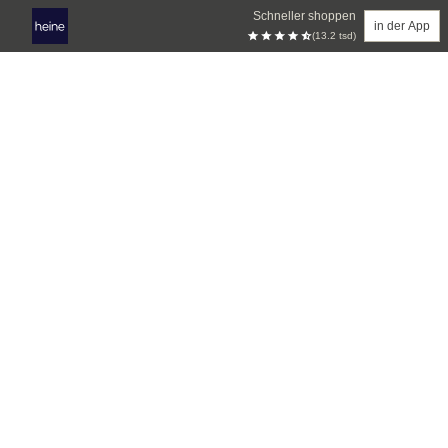
Schneller shoppen
in der App
(13.2 tsd)
Zum Hauptinhalt springen