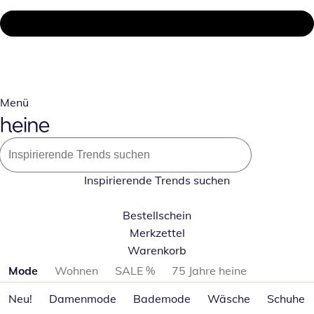
Menü
Inspirierende Trends suchen
Bestellschein
Merkzettel
Warenkorb
Produktkategorien überspringen
Mode
Wohnen
SALE %
75 Jahre heine
Neu!
Damenmode
Bademode
Wäsche
Schuhe