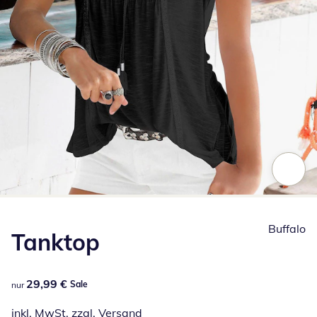
Zum Vergrößern auf das Bild klicken
Buffalo
Tanktop
29,99 €
29,99 €
Sale
nur
inkl. MwSt. zzgl.
Versand