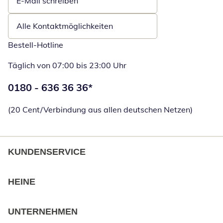
E-Mail schreiben
Öffnet E-Mail-Client
Alle Kontaktmöglichkeiten
Bestell-Hotline
Täglich von 07:00 bis 23:00 Uhr
Telefonnummer:
0180 - 636 36 36
*
Öffnet Telefon
(20 Cent/Verbindung aus allen deutschen Netzen)
KUNDENSERVICE
HEINE
UNTERNEHMEN