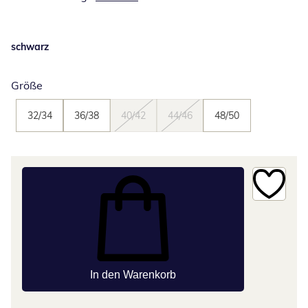
schwarz
Größe
32/34
36/38
40/42
44/46
48/50
In den Warenkorb