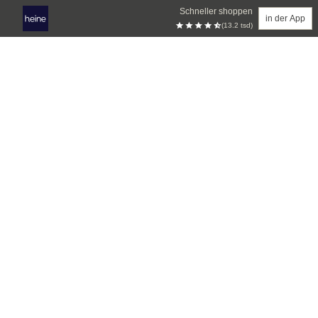
Schneller shoppen
in der App
(13.2 tsd)
Zum Hauptinhalt springen