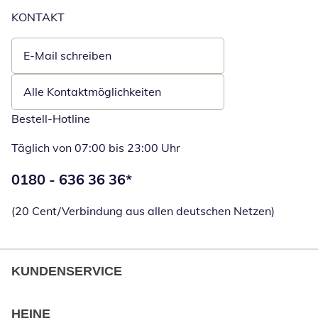
KONTAKT
E-Mail schreiben
Öffnet E-Mail-Client
Alle Kontaktmöglichkeiten
Bestell-Hotline
Täglich von 07:00 bis 23:00 Uhr
Telefonnummer:
0180 - 636 36 36
*
Öffnet Telefon
(20 Cent/Verbindung aus allen deutschen Netzen)
KUNDENSERVICE
HEINE