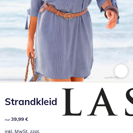
Zum Vergrößern auf das Bild klicken
Strandkleid
39,99 €
39,99 €
nur
inkl. MwSt. zzgl.