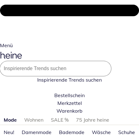
Menü
Inspirierende Trends suchen
Bestellschein
Merkzettel
Warenkorb
Produktkategorien überspringen
Mode
Wohnen
SALE %
75 Jahre heine
Neu!
Damenmode
Bademode
Wäsche
Schuhe