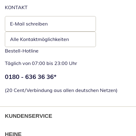
KONTAKT
E-Mail schreiben
Öffnet E-Mail-Client
Alle Kontaktmöglichkeiten
Bestell-Hotline
Täglich von 07:00 bis 23:00 Uhr
Telefonnummer:
0180 - 636 36 36
*
Öffnet Telefon
(20 Cent/Verbindung aus allen deutschen Netzen)
KUNDENSERVICE
HEINE