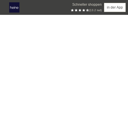
Schneller shoppen
in der App
(13.2 tsd)
Zum Hauptinhalt springen