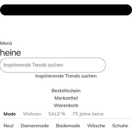
Menü
Inspirierende Trends suchen
Bestellschein
Merkzettel
Warenkorb
Produktkategorien überspringen
Mode
Wohnen
SALE %
75 Jahre heine
Neu!
Damenmode
Bademode
Wäsche
Schuhe