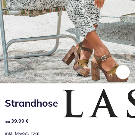
Zum Vergrößern auf das Bild klicken
Strandhose
39,99 €
39,99 €
nur
inkl. MwSt. zzgl.