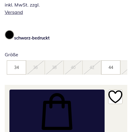
inkl. MwSt. zzgl.
Versand
schwarz-bedruckt
Größe
34
36
38
40
42
44
46