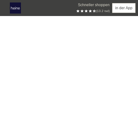
Schneller shoppen
in der App
(13.2 tsd)
Zum Hauptinhalt springen