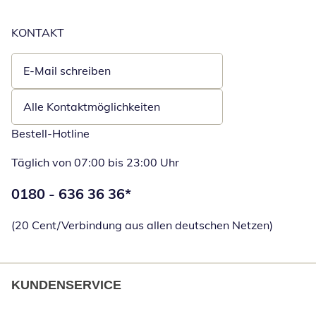
KONTAKT
E-Mail schreiben
Öffnet E-Mail-Client
Alle Kontaktmöglichkeiten
Bestell-Hotline
Täglich von 07:00 bis 23:00 Uhr
Telefonnummer:
0180 - 636 36 36
*
Öffnet Telefon
(20 Cent/Verbindung aus allen deutschen Netzen)
KUNDENSERVICE