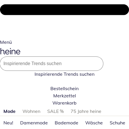
Menü
Inspirierende Trends suchen
Bestellschein
Merkzettel
Warenkorb
Produktkategorien überspringen
Mode
Wohnen
SALE %
75 Jahre heine
Neu!
Damenmode
Bademode
Wäsche
Schuhe