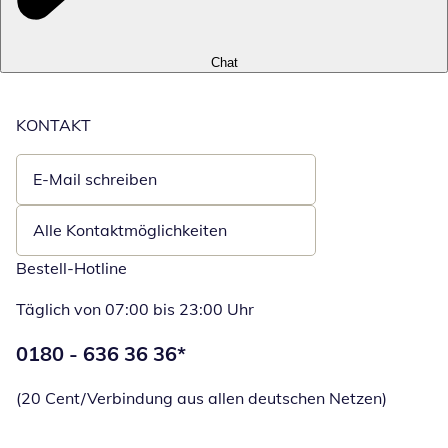
Chat
KONTAKT
E-Mail schreiben
Öffnet E-Mail-Client
Alle Kontaktmöglichkeiten
Bestell-Hotline
Täglich von 07:00 bis 23:00 Uhr
Telefonnummer:
0180 - 636 36 36
*
Öffnet Telefon
(20 Cent/Verbindung aus allen deutschen Netzen)