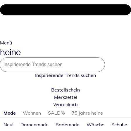
Menü
Inspirierende Trends suchen
Bestellschein
Merkzettel
Warenkorb
Produktkategorien überspringen
Mode
Wohnen
SALE %
75 Jahre heine
Neu!
Damenmode
Bademode
Wäsche
Schuhe