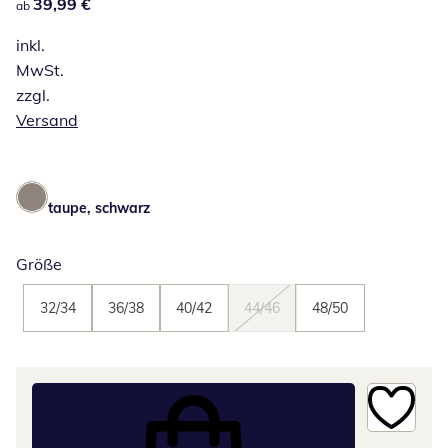
39,99 €
39,99 €
ab
inkl.
MwSt.
zzgl.
Versand
taupe, schwarz
Größe
32/34
36/38
40/42
44/46
48/50