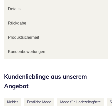
Details
Rückgabe
Produktsicherheit
Kundenbewertungen
Kategorie-Empfehlungen überspringen
Kundenlieblinge aus unserem
Angebot
Kleider
Festliche Mode
Mode für Hochzeitsgäste
S