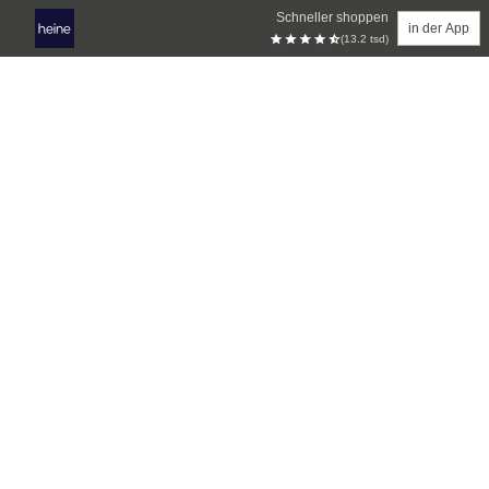
Schneller shoppen
in der App
(13.2 tsd)
Zum Hauptinhalt springen