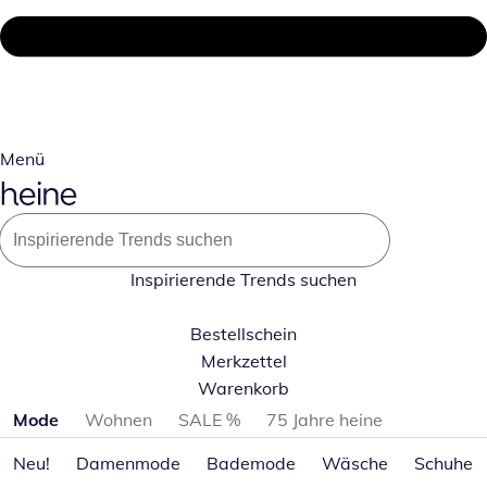
Menü
Inspirierende Trends suchen
Bestellschein
Merkzettel
Warenkorb
Produktkategorien überspringen
Mode
Wohnen
SALE %
75 Jahre heine
Neu!
Damenmode
Bademode
Wäsche
Schuhe