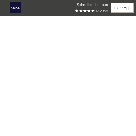
Schneller shoppen
in der App
(13.2 tsd)
Zum Hauptinhalt springen