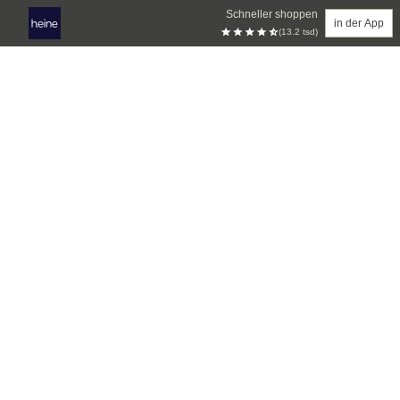
Schneller shoppen
in der App
(13.2 tsd)
Zum Hauptinhalt springen