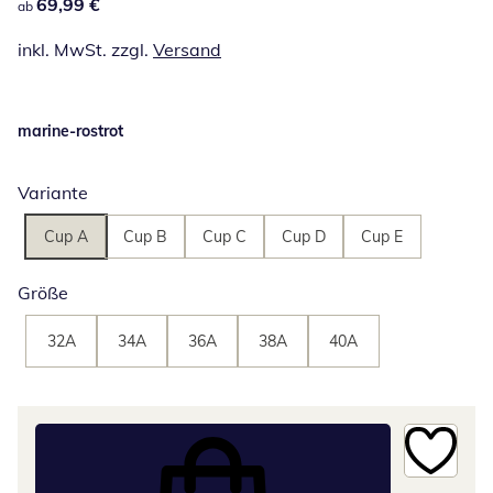
69,99 €
69,99 €
ab
inkl. MwSt. zzgl.
Versand
marine-rostrot
Variante
Cup A
Cup B
Cup C
Cup D
Cup E
Größe
32A
34A
36A
38A
40A