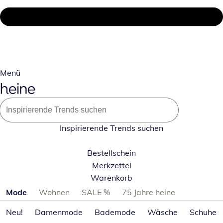
Menü
Inspirierende Trends suchen
Bestellschein
Merkzettel
Warenkorb
Produktkategorien überspringen
Mode
Wohnen
SALE %
75 Jahre heine
Neu!
Damenmode
Bademode
Wäsche
Schuhe