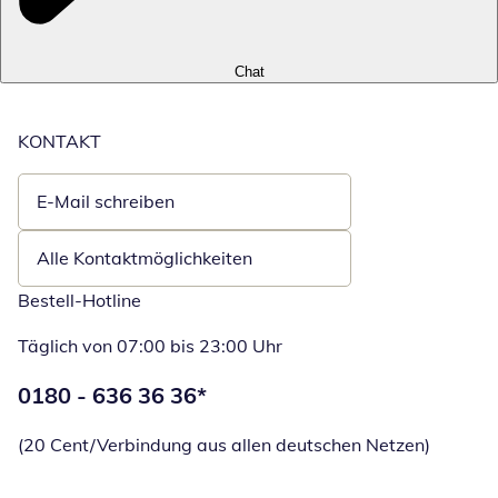
Chat
KONTAKT
E-Mail schreiben
Öffnet E-Mail-Client
Alle Kontaktmöglichkeiten
Bestell-Hotline
Täglich von 07:00 bis 23:00 Uhr
Telefonnummer:
0180 - 636 36 36
*
Öffnet Telefon
(20 Cent/Verbindung aus allen deutschen Netzen)