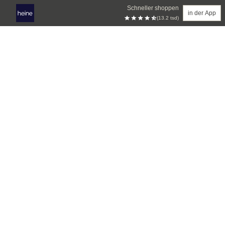
Schneller shoppen
in der App
(13.2 tsd)
Zum Hauptinhalt springen