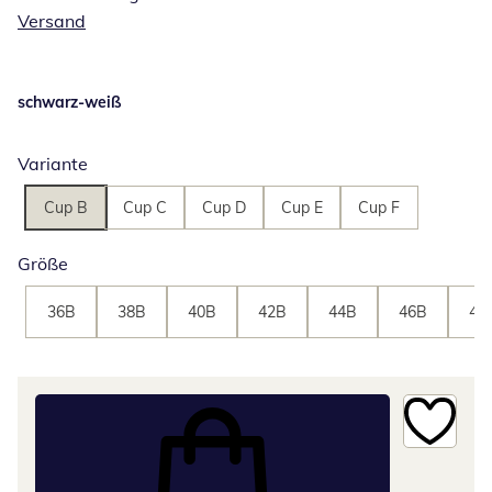
Versand
schwarz-weiß
Variante
Cup B
Cup C
Cup D
Cup E
Cup F
Größe
36B
38B
40B
42B
44B
46B
48