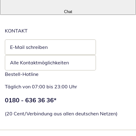
Chat
KONTAKT
E-Mail schreiben
Öffnet E-Mail-Client
Alle Kontaktmöglichkeiten
Bestell-Hotline
Täglich von 07:00 bis 23:00 Uhr
Telefonnummer:
0180 - 636 36 36
*
Öffnet Telefon
(20 Cent/Verbindung aus allen deutschen Netzen)