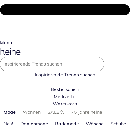
Menü
Inspirierende Trends suchen
Bestellschein
Merkzettel
Warenkorb
Produktkategorien überspringen
Mode
Wohnen
SALE %
75 Jahre heine
Neu!
Damenmode
Bademode
Wäsche
Schuhe