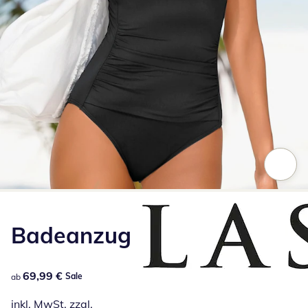
Zum Vergrößern auf das Bild klicken
Badeanzug
69,99 €
69,99 €
Sale
ab
inkl. MwSt. zzgl.