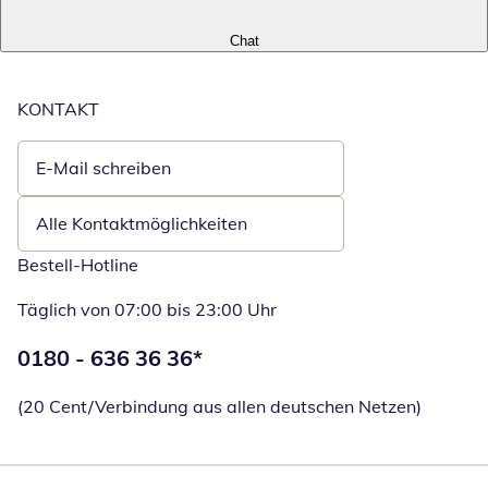
Chat
KONTAKT
E-Mail schreiben
Öffnet E-Mail-Client
Alle Kontaktmöglichkeiten
Bestell-Hotline
Täglich von 07:00 bis 23:00 Uhr
Telefonnummer:
0180 - 636 36 36
*
Öffnet Telefon
(20 Cent/Verbindung aus allen deutschen Netzen)