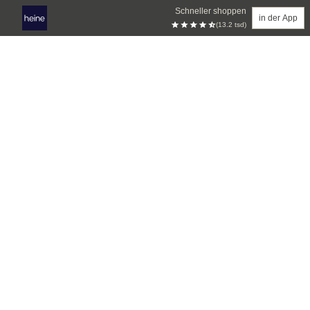
Schneller shoppen
in der App
(13.2 tsd)
Zum Hauptinhalt springen