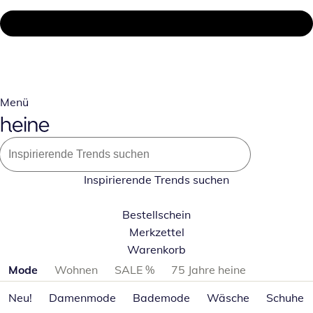
Menü
Inspirierende Trends suchen
Bestellschein
Merkzettel
Warenkorb
Produktkategorien überspringen
Mode
Wohnen
SALE %
75 Jahre heine
Neu!
Damenmode
Bademode
Wäsche
Schuhe