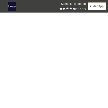
Schneller shoppen
in der App
(13.2 tsd)
Zum Hauptinhalt springen