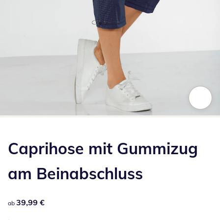
Zum Vergrößern auf das Bild klicken
Caprihose mit Gummizug
am Beinabschluss
39,99 €
39,99 €
ab