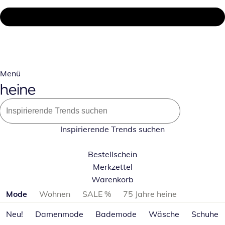
Menü
Inspirierende Trends suchen
Bestellschein
Merkzettel
Warenkorb
Produktkategorien überspringen
Mode
Wohnen
SALE %
75 Jahre heine
Neu!
Damenmode
Bademode
Wäsche
Schuhe