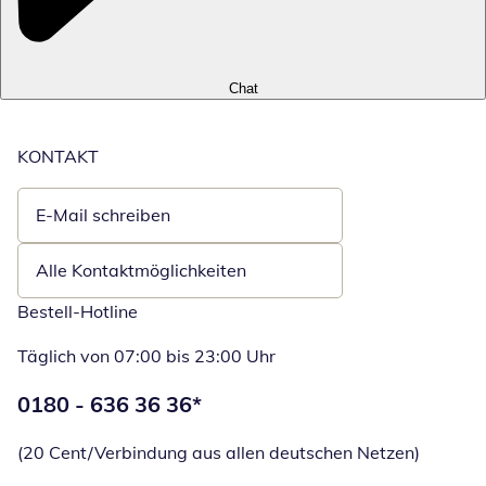
Chat
KONTAKT
E-Mail schreiben
Öffnet E-Mail-Client
Alle Kontaktmöglichkeiten
Bestell-Hotline
Täglich von 07:00 bis 23:00 Uhr
Telefonnummer:
0180 - 636 36 36
*
Öffnet Telefon
(20 Cent/Verbindung aus allen deutschen Netzen)