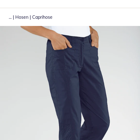
|
|
...
Hosen
Caprihose