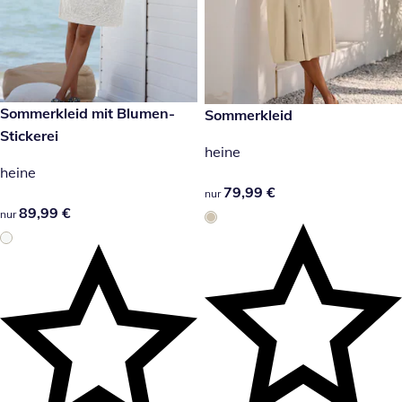
89,99 €
Sommerkleid mit Blumen-
79,99 €
Sommerkleid
Stickerei
heine
heine
79,99 €
79,99 €
nur
89,99 €
89,99 €
nur