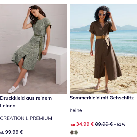
reduzierter Preis 34,99 €, vor
Sommerkleid mit Gehschlitz
99,99 €
Druckkleid aus reinem
-61 %
Leinen
heine
CREATION L PREMIUM
reduzierter Preis 34,99 €, vor
34,99 €
89,99 €
nur
– 61 %
99,99 €
99,99 €
ab