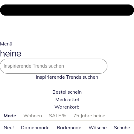
Menü
Inspirierende Trends suchen
Bestellschein
Merkzettel
Warenkorb
Produktkategorien überspringen
Mode
Wohnen
SALE %
75 Jahre heine
Neu!
Damenmode
Bademode
Wäsche
Schuhe