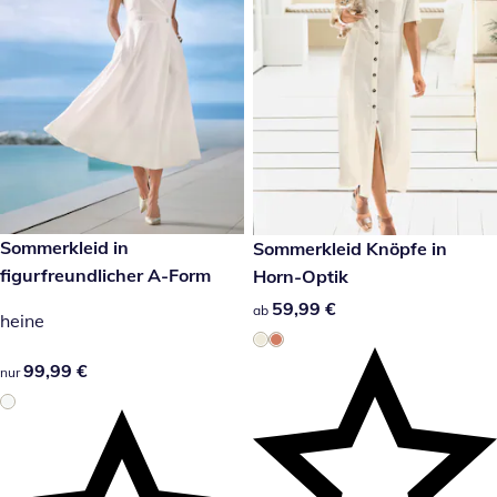
99,99 €
Sommerkleid in
59,99 €
Sommerkleid Knöpfe in
figurfreundlicher A-Form
Horn-Optik
59,99 €
59,99 €
ab
heine
99,99 €
99,99 €
nur