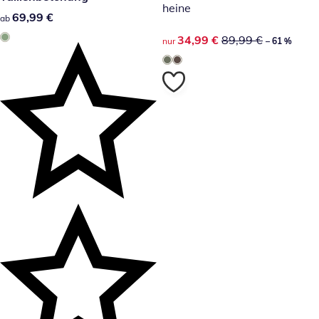
heine
69,99 €
69,99 €
ab
reduzierter Preis 34,99 €, vor
34,99 €
89,99 €
nur
– 61 %