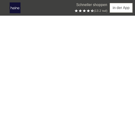
Schneller shoppen
in der App
(13.2 tsd)
Zum Hauptinhalt springen