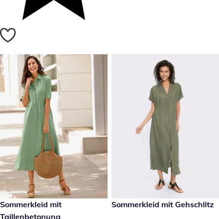
69,99 €
Sommerkleid mit
reduzierter Preis 34,99 €, vor
Sommerkleid mit Gehschlitz
-61 %
Taillenbetonung