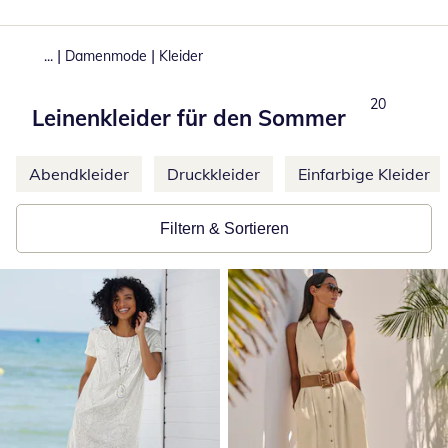
|
|
...
Damenmode
Kleider
Produkte
20
Leinenkleider für den Sommer
Weitere Kategorien überspringen
Abendkleider
Druckkleider
Einfarbige Kleider
Filtern & Sortieren