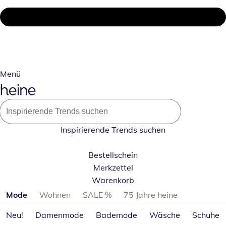
Menü
Inspirierende Trends suchen
Bestellschein
Merkzettel
Warenkorb
Produktkategorien überspringen
Mode
Wohnen
SALE %
75 Jahre heine
Neu!
Damenmode
Bademode
Wäsche
Schuhe