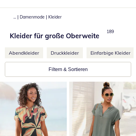
|
|
...
Damenmode
Kleider
Produkte
189
Kleider für große Oberweite
Weitere Kategorien überspringen
Abendkleider
Druckkleider
Einfarbige Kleider
Filtern & Sortieren