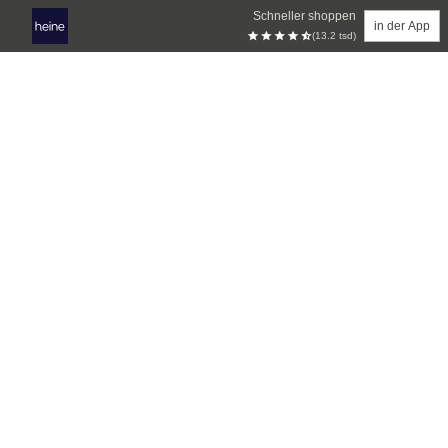
Schneller shoppen
in der App
(13.2 tsd)
Zum Hauptinhalt springen