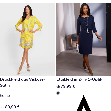
89,99 €
Druckkleid aus Viskose-
79,99 €
Etuikleid in 2-in-1-Optik
Satin
79,99 €
79,99 €
ab
heine
89,99 €
89,99 €
nur