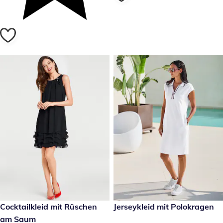
149,00 €
Cocktailkleid mit Rüschen
reduzierter Preis 34,99 €, vor
Jerseykleid mit Polokragen
-30 %
am Saum