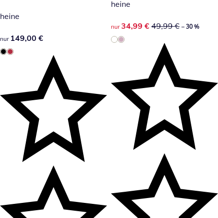
heine
heine
reduzierter Preis 34,99 €, vor
34,99 €
49,99 €
nur
– 30 %
149,00 €
149,00 €
nur