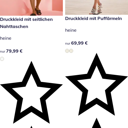
69,99 €
Druckkleid mit Puffärmeln
79,99 €
Druckkleid mit seitlichen
Nahttaschen
heine
heine
69,99 €
69,99 €
nur
79,99 €
79,99 €
nur