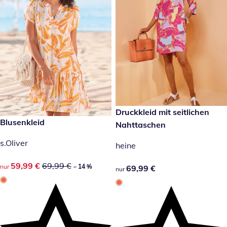
69,99 €
Druckkleid mit seitlichen
reduzierter Preis 59,99 €, vorheriger Preis: 69,99 €
Blusenkleid
-14 %
Nahttaschen
s.Oliver
heine
reduzierter Preis 59,99 €, vorheriger Preis: 69,99 €
59,99 €
69,99 €
nur
– 14 %
69,99 €
69,99 €
nur