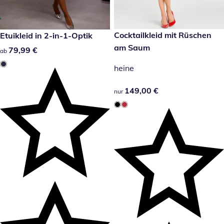
149,00 €
Cocktailkleid mit Rüschen
79,99 €
Etuikleid in 2-in-1-Optik
am Saum
79,99 €
79,99 €
ab
heine
149,00 €
149,00 €
nur