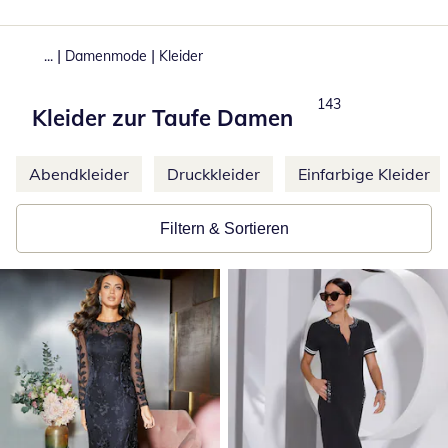
|
|
...
Damenmode
Kleider
Produkte
143
Kleider zur Taufe Damen
Weitere Kategorien überspringen
Abendkleider
Druckkleider
Einfarbige Kleider
Filtern & Sortieren