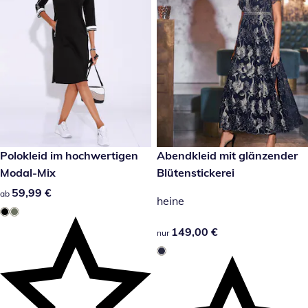
59,99 €
Polokleid im hochwertigen
149,00 €
Abendkleid mit glänzender
Modal-Mix
Blütenstickerei
59,99 €
59,99 €
ab
heine
149,00 €
149,00 €
nur