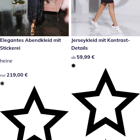
219,00 €
Elegantes Abendkleid mit
59,99 €
Jerseykleid mit Kontrast-
Stickerei
Details
59,99 €
59,99 €
ab
heine
219,00 €
219,00 €
nur