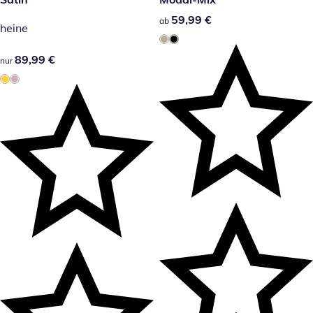
59,99 €
59,99 €
ab
heine
89,99 €
89,99 €
nur