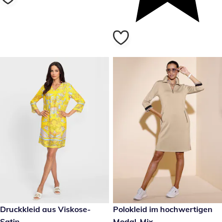
89,99 €
Druckkleid aus Viskose-
59,99 €
Polokleid im hochwertigen
Satin
Modal-Mix