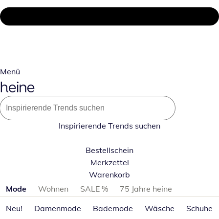
Menü
Inspirierende Trends suchen
Bestellschein
Merkzettel
Warenkorb
Produktkategorien überspringen
Mode
Wohnen
SALE %
75 Jahre heine
Neu!
Damenmode
Bademode
Wäsche
Schuhe