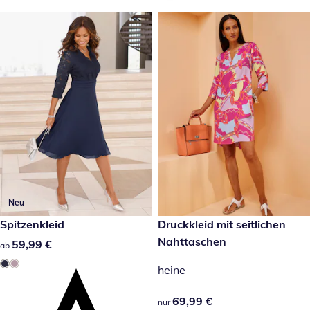
Neu
59,99 €
Spitzenkleid
69,99 €
Druckkleid mit seitlichen
Nahttaschen
59,99 €
59,99 €
ab
heine
69,99 €
69,99 €
nur