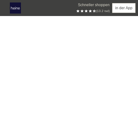
Schneller shoppen
in der App
(13.2 tsd)
Zum Hauptinhalt springen