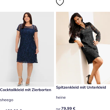
79,99 €
Spitzenkleid mit Unterkleid
139,00 €
Cocktailkleid mit Zierborten
heine
sheego
79,99 €
79,99 €
nur