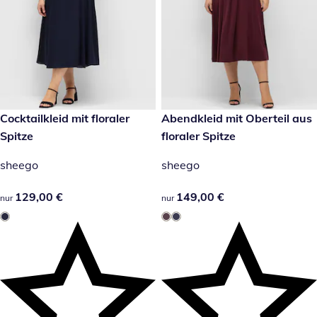
129,00 €
Cocktailkleid mit floraler
149,00 €
Abendkleid mit Oberteil aus
Spitze
floraler Spitze
sheego
sheego
129,00 €
129,00 €
149,00 €
149,00 €
nur
nur