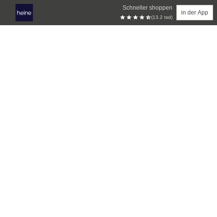
Schneller shoppen
in der App
(13.2 tsd)
Zum Hauptinhalt springen