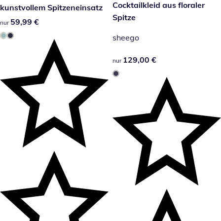
129,00 €
Cocktailkleid aus floraler
kunstvollem Spitzeneinsatz
Spitze
59,99 €
59,99 €
nur
sheego
129,00 €
129,00 €
nur