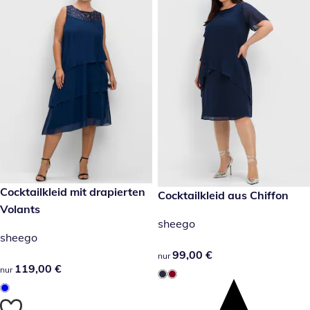
119,00 €
Cocktailkleid mit drapierten
99,00 €
Cocktailkleid aus Chiffon
Volants
sheego
sheego
99,00 €
99,00 €
nur
119,00 €
119,00 €
nur