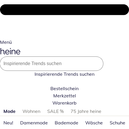
Menü
Inspirierende Trends suchen
Bestellschein
Merkzettel
Warenkorb
Produktkategorien überspringen
Mode
Wohnen
SALE %
75 Jahre heine
Neu!
Damenmode
Bademode
Wäsche
Schuhe