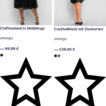
99,99 €
Chiffonkleid in Midilänge
139,00 €
Cocktailkleid mit Zierborten
sheego
sheego
99,99 €
99,99 €
139,00 €
139,00 €
nur
nur