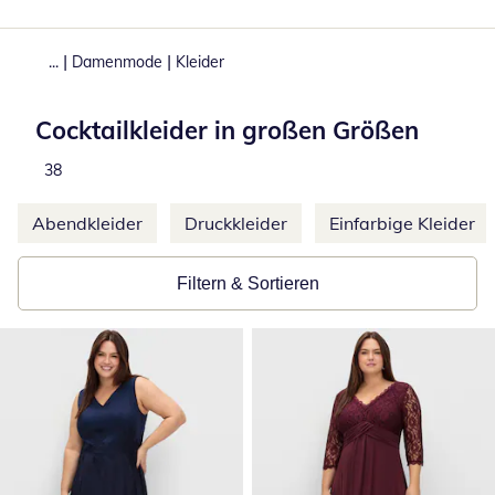
|
|
...
Damenmode
Kleider
Cocktailkleider in großen Größen
Produkte
38
Weitere Kategorien überspringen
Abendkleider
Druckkleider
Einfarbige Kleider
Filtern & Sortieren