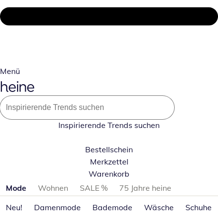
Menü
Inspirierende Trends suchen
Bestellschein
Merkzettel
Warenkorb
Produktkategorien überspringen
Mode
Wohnen
SALE %
75 Jahre heine
Neu!
Damenmode
Bademode
Wäsche
Schuhe