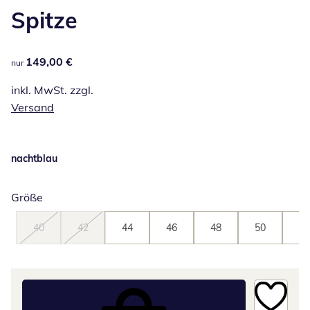
Spitze
149,00 €
149,00 €
nur
inkl. MwSt. zzgl.
Versand
nachtblau
Größe
40
42
44
46
48
50
52