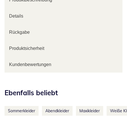
Details
Rückgabe
Produktsicherheit
Kundenbewertungen
Kategorie-Empfehlungen überspringen
Ebenfalls beliebt
Sommerkleider
Abendkleider
Maxikleider
Weiße Kl