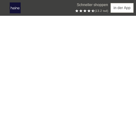
Schneller shoppen
in der App
(13.2 tsd)
Zum Hauptinhalt springen