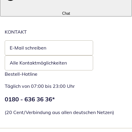
Chat
KONTAKT
E-Mail schreiben
Öffnet E-Mail-Client
Alle Kontaktmöglichkeiten
Bestell-Hotline
Täglich von 07:00 bis 23:00 Uhr
Telefonnummer:
0180 - 636 36 36
*
Öffnet Telefon
(20 Cent/Verbindung aus allen deutschen Netzen)