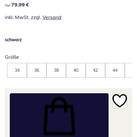
79,99 €
79,99 €
nur
inkl. MwSt. zzgl.
Versand
schwarz
Größe
34
36
38
40
42
44
46