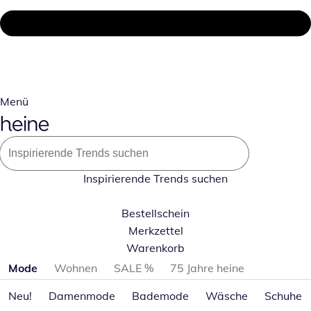
Menü
Inspirierende Trends suchen
Bestellschein
Merkzettel
Warenkorb
Produktkategorien überspringen
Mode
Wohnen
SALE %
75 Jahre heine
Neu!
Damenmode
Bademode
Wäsche
Schuhe