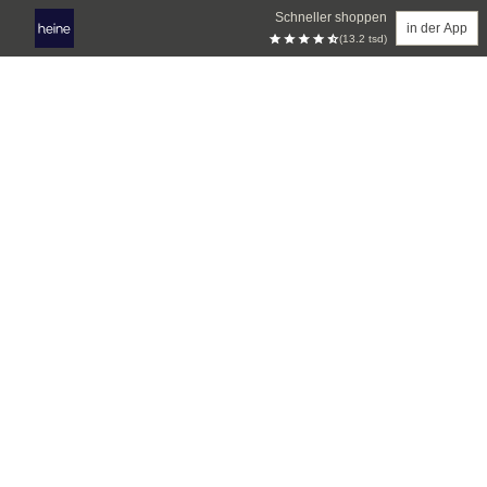
Schneller shoppen
in der App
(13.2 tsd)
Zum Hauptinhalt springen