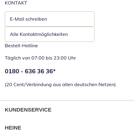
KONTAKT
E-Mail schreiben
Öffnet E-Mail-Client
Alle Kontaktmöglichkeiten
Bestell-Hotline
Täglich von 07:00 bis 23:00 Uhr
Telefonnummer:
0180 - 636 36 36
*
Öffnet Telefon
(20 Cent/Verbindung aus allen deutschen Netzen)
KUNDENSERVICE
HEINE