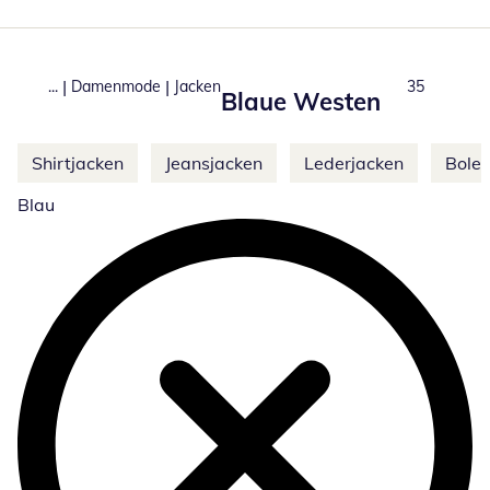
|
|
...
Damenmode
Jacken
Produkte
35
Blaue Westen
Weitere Kategorien überspringen
Shirtjacken
Jeansjacken
Lederjacken
Boler
Blau