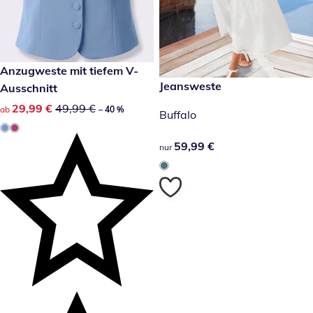
reduzierter Preis 29,99 €, vorheriger Preis: 49,99 €
Anzugweste mit tiefem V-
-40 %
59,99 €
Jeansweste
Ausschnitt
reduzierter Preis 29,99 €, vorheriger Preis: 49,99 €
29,99 €
49,99 €
ab
– 40 %
Buffalo
59,99 €
59,99 €
nur