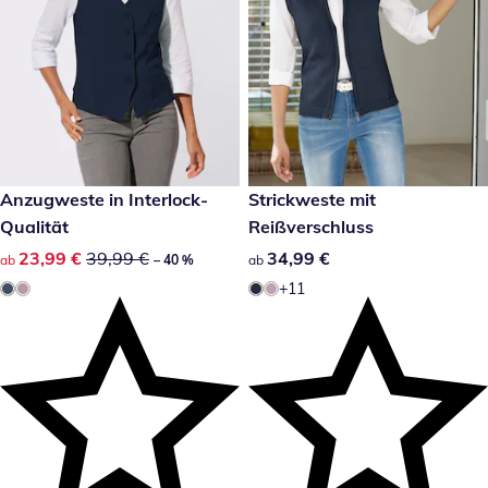
reduzierter Preis 23,99 €, vorheriger Preis: 39,99 €
Anzugweste in Interlock-
34,99 €
Strickweste mit
-40 %
Qualität
Reißverschluss
reduzierter Preis 23,99 €, vorheriger Preis: 39,99 €
23,99 €
39,99 €
34,99 €
34,99 €
ab
– 40 %
ab
+11