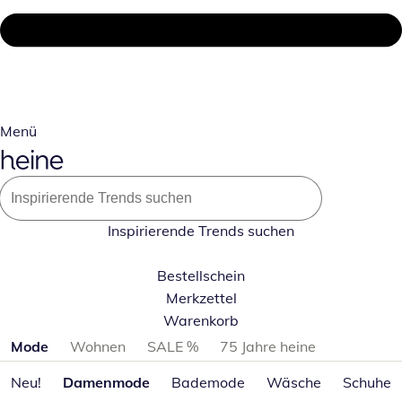
Menü
Inspirierende Trends suchen
Bestellschein
Merkzettel
Warenkorb
Produktkategorien überspringen
Mode
Wohnen
SALE %
75 Jahre heine
Neu!
Damenmode
Bademode
Wäsche
Schuhe