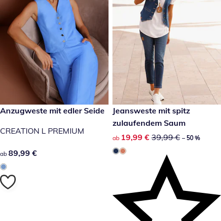
89,99 €
Anzugweste mit edler Seide
reduzierter Preis 19,99 €, vor
Jeansweste mit spitz
-50 %
zulaufendem Saum
CREATION L PREMIUM
reduzierter Preis 19,99 €, vor
19,99 €
39,99 €
ab
– 50 %
89,99 €
89,99 €
ab