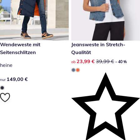
149,00 €
Wendeweste mit
reduzierter Preis 23,99 €, vor
Jeansweste in Stretch-
-40 %
Seitenschlitzen
Qualität
reduzierter Preis 23,99 €, vor
23,99 €
39,99 €
ab
– 40 %
heine
149,00 €
149,00 €
nur