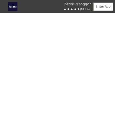
Schneller shoppen
in der App
(13.2 tsd)
Zum Hauptinhalt springen