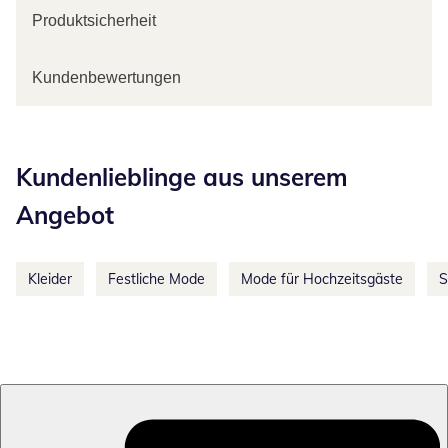
Produktsicherheit
Kundenbewertungen
Kategorie-Empfehlungen überspringen
Kundenlieblinge aus unserem
Angebot
Kleider
Festliche Mode
Mode für Hochzeitsgäste
S