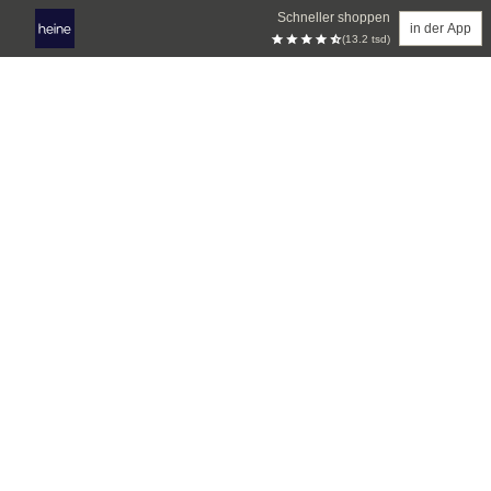
Schneller shoppen
in der App
(13.2 tsd)
Zum Hauptinhalt springen