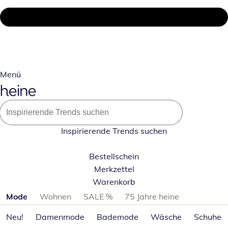
Menü
Inspirierende Trends suchen
Bestellschein
Merkzettel
Warenkorb
Produktkategorien überspringen
Mode
Wohnen
SALE %
75 Jahre heine
Neu!
Damenmode
Bademode
Wäsche
Schuhe