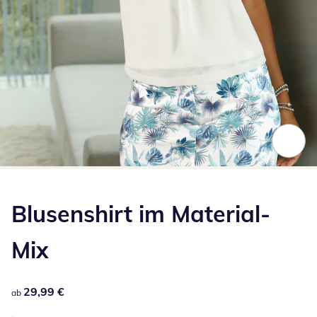
Zum Vergrößern auf das Bild klicken
Blusenshirt im Material-
Mix
29,99 €
29,99 €
ab