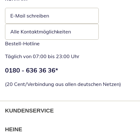
E-Mail schreiben
Öffnet E-Mail-Client
Alle Kontaktmöglichkeiten
Bestell-Hotline
Täglich von 07:00 bis 23:00 Uhr
Telefonnummer:
0180 - 636 36 36
*
Öffnet Telefon
(20 Cent/Verbindung aus allen deutschen Netzen)
KUNDENSERVICE
HEINE