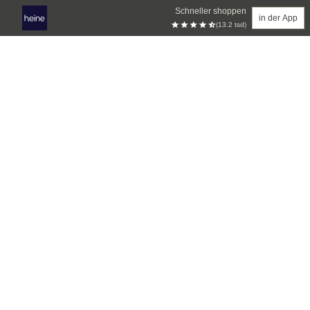
Schneller shoppen
in der App
(13.2 tsd)
Zum Hauptinhalt springen