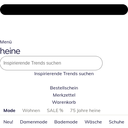
Menü
Inspirierende Trends suchen
Bestellschein
Merkzettel
Warenkorb
Produktkategorien überspringen
Mode
Wohnen
SALE %
75 Jahre heine
Neu!
Damenmode
Bademode
Wäsche
Schuhe