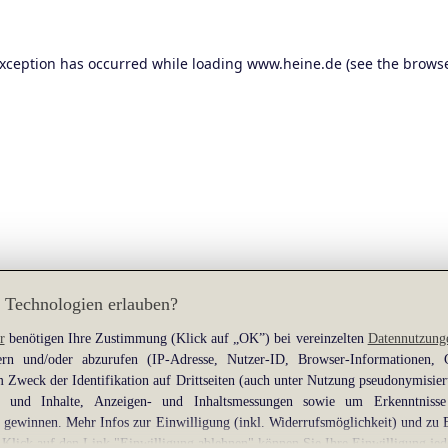
exception has occurred while loading
www.heine.de
(see the
browse
 Technologien erlauben?
r
benötigen Ihre Zustimmung (Klick auf „OK”) bei vereinzelten
Datennutzung
rn und/oder abzurufen (IP-Adresse, Nutzer-ID, Browser-Informationen,
 Zweck der Identifikation auf Drittseiten (auch unter Nutzung pseudonymisier
gen und Inhalte, Anzeigen- und Inhaltsmessungen sowie um Erkenntniss
gewinnen. Mehr Infos zur Einwilligung (inkl. Widerrufsmöglichkeit) und zu 
 Klick auf den Link "Einwilligung ablehnen" können Sie Ihre Einwilligung jed