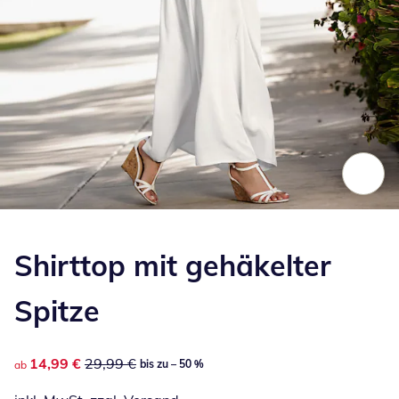
Zum Vergrößern auf das Bild klicken
Shirttop mit gehäkelter
Spitze
reduzierter Preis 14,99 €, vorheriger Preis: 29,99 €
14,99 €
29,99 €
bis zu – 50 %
ab