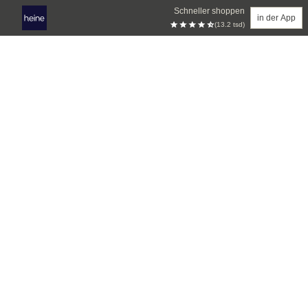
Schneller shoppen
in der App
(13.2 tsd)
Zum Hauptinhalt springen