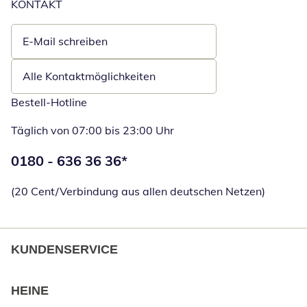
KONTAKT
E-Mail schreiben
Öffnet E-Mail-Client
Alle Kontaktmöglichkeiten
Bestell-Hotline
Täglich von 07:00 bis 23:00 Uhr
Telefonnummer:
0180 - 636 36 36
*
Öffnet Telefon
(20 Cent/Verbindung aus allen deutschen Netzen)
KUNDENSERVICE
HEINE