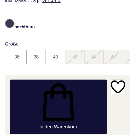
inkl. MwSt. zzgl.
Versand
nachtblau
Größe
36
38
40
42
44
46
48
In den Warenkorb