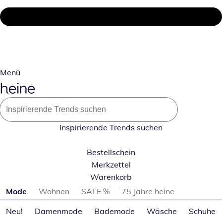
Menü
Inspirierende Trends suchen
Bestellschein
Merkzettel
Warenkorb
Produktkategorien überspringen
Mode
Wohnen
SALE %
75 Jahre heine
Neu!
Damenmode
Bademode
Wäsche
Schuhe