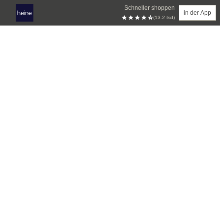
Schneller shoppen
in der App
(13.2 tsd)
Zum Hauptinhalt springen