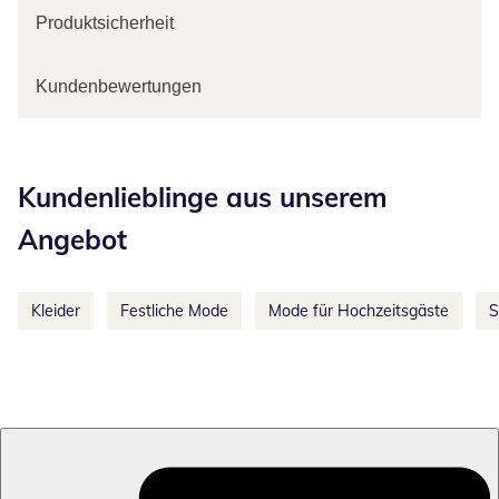
Produktsicherheit
Kundenbewertungen
Kategorie-Empfehlungen überspringen
Kundenlieblinge aus unserem
Angebot
Kleider
Festliche Mode
Mode für Hochzeitsgäste
S