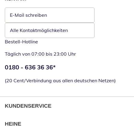
E-Mail schreiben
Öffnet E-Mail-Client
Alle Kontaktmöglichkeiten
Bestell-Hotline
Täglich von 07:00 bis 23:00 Uhr
Telefonnummer:
0180 - 636 36 36
*
Öffnet Telefon
(20 Cent/Verbindung aus allen deutschen Netzen)
KUNDENSERVICE
HEINE