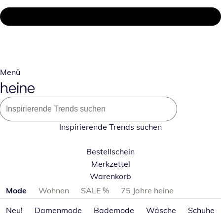
Menü
Inspirierende Trends suchen
Bestellschein
Merkzettel
Warenkorb
Produktkategorien überspringen
Mode
Wohnen
SALE %
75 Jahre heine
Neu!
Damenmode
Bademode
Wäsche
Schuhe