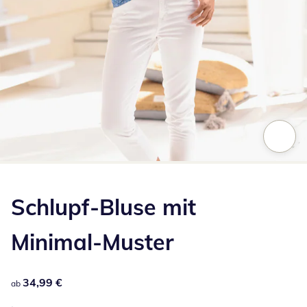
Zum Vergrößern auf das Bild klicken
Schlupf-Bluse mit
Minimal-Muster
34,99 €
34,99 €
ab