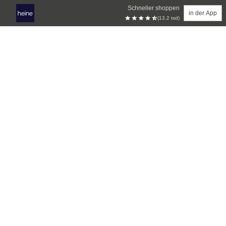
Schneller shoppen
in der App
(13.2 tsd)
Zum Hauptinhalt springen