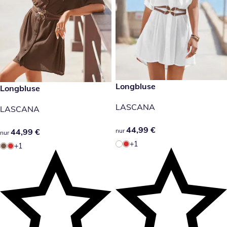
44,99 €
Longbluse
44,99 €
Longbluse
LASCANA
LASCANA
44,99 €
44,99 €
nur
44,99 €
44,99 €
nur
+1
+1