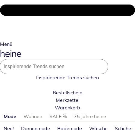
Menü
Inspirierende Trends suchen
Bestellschein
Merkzettel
Warenkorb
Produktkategorien überspringen
Mode
Wohnen
SALE %
75 Jahre heine
Neu!
Damenmode
Bademode
Wäsche
Schuhe