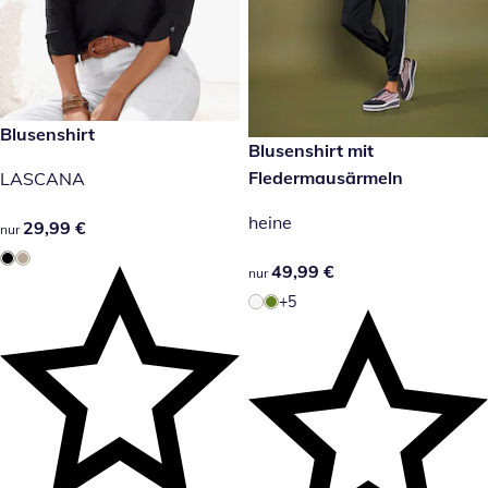
29,99 €
Blusenshirt
49,99 €
Blusenshirt mit
Fledermausärmeln
LASCANA
heine
29,99 €
29,99 €
nur
49,99 €
49,99 €
nur
+5