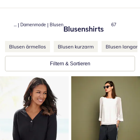
|
|
...
Damenmode
Blusen
Produkte
67
Blusenshirts
Weitere Kategorien überspringen
Blusen ärmellos
Blusen kurzarm
Blusen langar
Filtern & Sortieren