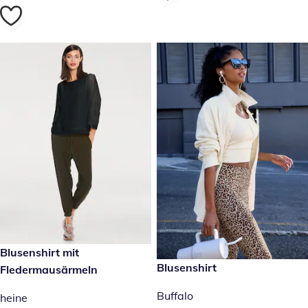
49,99 €
Blusenshirt mit
49,99 €
Blusenshirt
Fledermausärmeln
Buffalo
heine