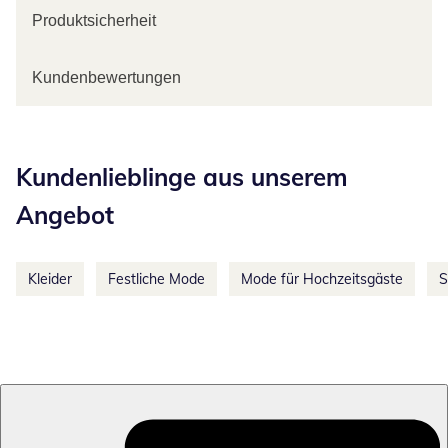
Produktsicherheit
Kundenbewertungen
Kategorie-Empfehlungen überspringen
Kundenlieblinge aus unserem
Angebot
Kleider
Festliche Mode
Mode für Hochzeitsgäste
S