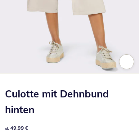
Zum Vergrößern auf das Bild klicken
Culotte mit Dehnbund
hinten
49,99 €
49,99 €
ab