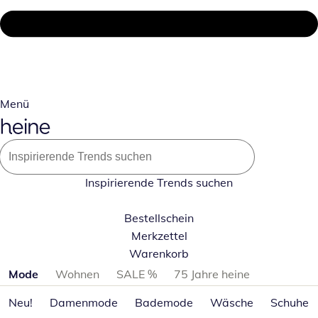
Menü
Inspirierende Trends suchen
Bestellschein
Merkzettel
Warenkorb
Produktkategorien überspringen
Mode
Wohnen
SALE %
75 Jahre heine
Neu!
Damenmode
Bademode
Wäsche
Schuhe