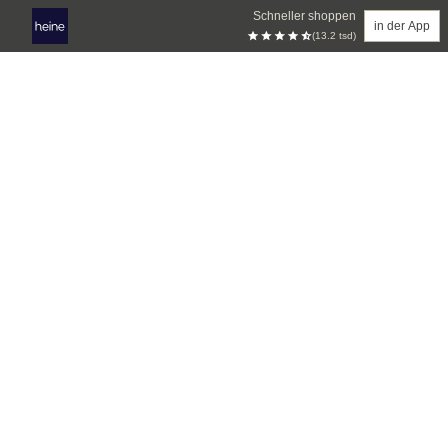
Schneller shoppen
in der App
(13.2 tsd)
Zum Hauptinhalt springen