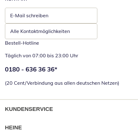
E-Mail schreiben
Öffnet E-Mail-Client
Alle Kontaktmöglichkeiten
Bestell-Hotline
Täglich von 07:00 bis 23:00 Uhr
Telefonnummer:
0180 - 636 36 36
*
Öffnet Telefon
(20 Cent/Verbindung aus allen deutschen Netzen)
KUNDENSERVICE
HEINE